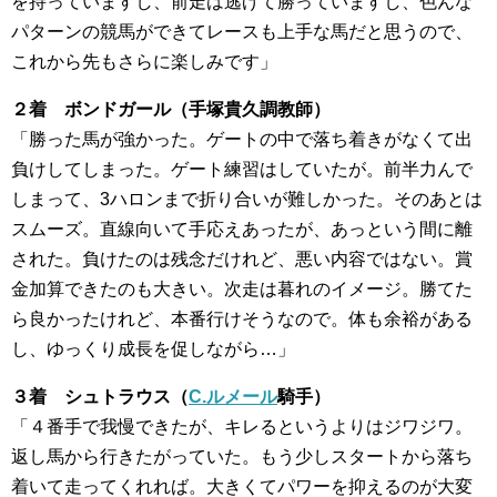
を持っていますし、前走は逃げて勝っていますし、色んな
パターンの競馬ができてレースも上手な馬だと思うので、
これから先もさらに楽しみです」
２着 ボンドガール（手塚貴久調教師）
「勝った馬が強かった。ゲートの中で落ち着きがなくて出
負けしてしまった。ゲート練習はしていたが。前半力んで
しまって、3ハロンまで折り合いが難しかった。そのあとは
スムーズ。直線向いて手応えあったが、あっという間に離
された。負けたのは残念だけれど、悪い内容ではない。賞
金加算できたのも大きい。次走は暮れのイメージ。勝てた
ら良かったけれど、本番行けそうなので。体も余裕がある
し、ゆっくり成長を促しながら…」
３着 シュトラウス（
C.ルメール
騎手）
「４番手で我慢できたが、キレるというよりはジワジワ。
返し馬から行きたがっていた。もう少しスタートから落ち
着いて走ってくれれば。大きくてパワーを抑えるのが大変