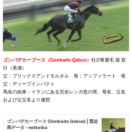
ゴンバデカーブース（Gonbade Qabus）
牡2/青鹿毛 堀 宣
行（美浦）
父：ブリックスアンドモルタル 母：アッフィラート 母
父：ディープインパクト
馬名の由来：イランにある完全レンガ造の塔。母名、父名
および父父名より連想