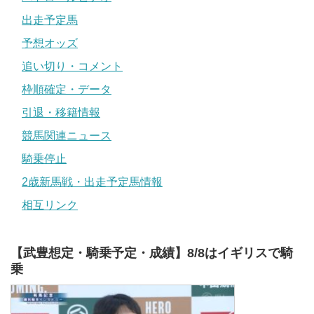
出走予定馬
予想オッズ
追い切り・コメント
枠順確定・データ
引退・移籍情報
競馬関連ニュース
騎乗停止
2歳新馬戦・出走予定馬情報
相互リンク
【武豊想定・騎乗予定・成績】8/8はイギリスで騎
乗