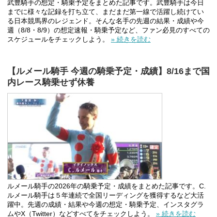
武豊騎手の想定・騎乗予定をまとめた記事です。武豊騎手は今日
までに様々な記録を打ち立て、まだまだ第一線で活躍し続けてい
る日本競馬界のレジェンド。そんな名手の先週の結果・成績や今
週（8/8・8/9）の想定速報・騎乗予定など、ファン必見のすべての
スケジュールをチェックしよう。
» 続きを読む
【ルメール騎手 今週の騎乗予定・成績】8/16まで国
内レース騎乗せず休養
ルメール騎手の2026年の騎乗予定・成績をまとめた記事です。C.
ルメール騎手は５年連続で全国リーディングを獲得するなど大活
躍中。先週の成績・結果や今週の想定・騎乗予定、インスタグラ
ムやX（Twitter）などすべてをチェックしよう。
» 続きを読む