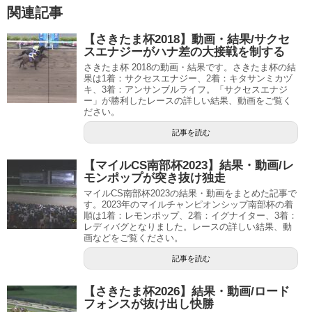
関連記事
【さきたま杯2018】動画・結果/サクセ
スエナジーがハナ差の大接戦を制する
さきたま杯 2018の動画・結果です。さきたま杯の結
果は1着：サクセスエナジー、2着：キタサンミカヅ
キ、3着：アンサンブルライフ。「サクセスエナジ
ー」が勝利したレースの詳しい結果、動画をご覧く
ださい。
記事を読む
【マイルCS南部杯2023】結果・動画/レ
モンポップが突き抜け独走
マイルCS南部杯2023の結果・動画をまとめた記事で
す。2023年のマイルチャンピオンシップ南部杯の着
順は1着：レモンポップ、2着：イグナイター、3着：
レディバグとなりました。レースの詳しい結果、動
画などをご覧ください。
記事を読む
【さきたま杯2026】結果・動画/ロード
フォンスが抜け出し快勝