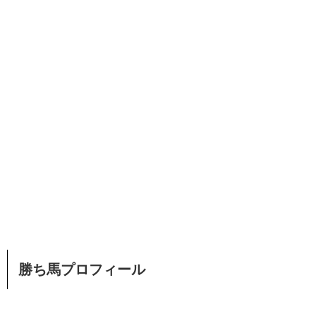
勝ち馬プロフィール