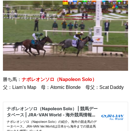
勝ち馬：
ナポレオンソロ（Napoleon Solo）
父：Liam’s Map 母：Atomic Blonde 母父：Scat Daddy