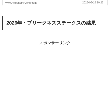
2025-05-18 10:23
www.keibanomiryoku.com
2026年・プリークネスステークスの結果
スポンサーリンク