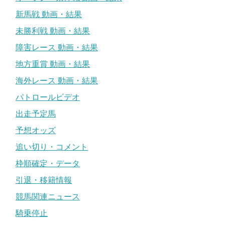
新馬戦 動画・結果
未勝利戦 動画・結果
障害レース 動画・結果
地方重賞 動画・結果
海外レース 動画・結果
パトロールビデオ
出走予定馬
予想オッズ
追い切り・コメント
枠順確定・データ
引退・移籍情報
競馬関連ニュース
騎乗停止