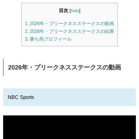
目次
[
hide
]
1.
2026年・プリークネスステークスの動画
2.
2026年・プリークネスステークスの結果
3.
勝ち馬プロフィール
2026年・プリークネスステークスの動画
NBC Sports