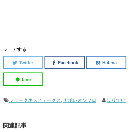
シェアする
プリークネスステークス
,
ナポレオンソロ
ほりでい
関連記事