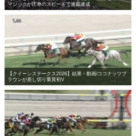
マジックが圧巻のスピードで連覇達成
【クイーンステークス2026】結果・動画/ココナッツブ
ラウンが差し切り重賞初V