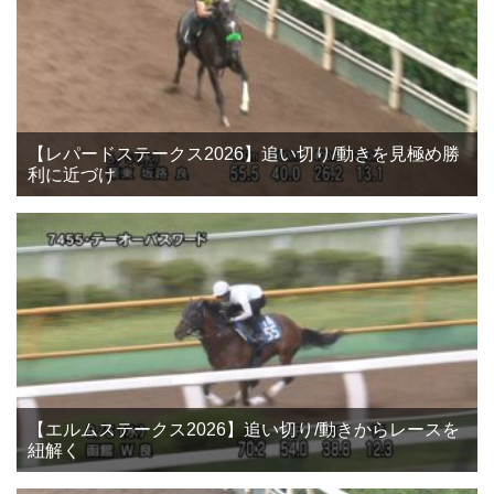
【レパードステークス2026】追い切り/動きを見極め勝
利に近づけ
【エルムステークス2026】追い切り/動きからレースを
紐解く