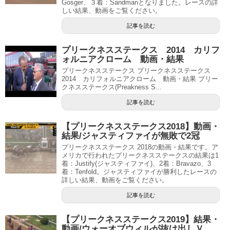
Gosger、３着：Sandmanとなりました。レースの詳
しい結果、動画をご覧ください。
記事を読む
プリークネスステークス 2014 カリフ
ォルニアクローム 動画・結果
プリークネスステークス プリークネスステークス
2014 カリフォルニアクローム 動画・結果 プリー
クネスステークス(Preakness S...
記事を読む
【プリークネスステークス2018】動画・
結果/ジャスティファイが無敗で2冠
プリークネスステークス 2018の動画・結果です。ア
メリカで行われたプリークネスステークスの結果は1
着：Justify(ジャスティファイ)、2着：Bravazo、3
着：Tenfold。ジャスティファイが勝利したレースの
詳しい結果、動画をご覧ください。
記事を読む
【プリークネスステークス2019】結果・
動画/ウォーオブウィルが抜け出しＶ