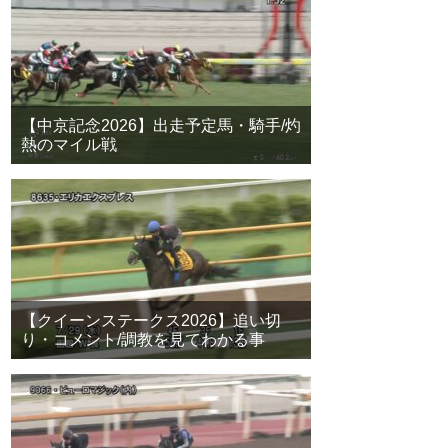
【中京記念2026】出走予定馬・騎手/灼
熱のマイル戦
【クイーンステークス2026】追い切
り・コメント/調教を見てわかる事