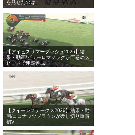
を見せたのは
【アイビスサマーダッシュ2026】結
果・動画/ピューロマジックが圧巻のス
ピードで連覇達成
【クイーンステークス2026】結果・動
画/ココナッツブラウンが差し切り重賞
初V