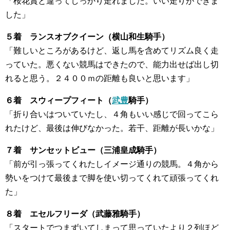
「桜花賞と違ってしっかり走れました。いい走りができま
した」
５着 ランスオブクイーン（横山和生騎手）
「難しいところがあるけど、返し馬を含めてリズム良く走
っていた。悪くない競馬はできたので、能力出せば出し切
れると思う。２４００ｍの距離も良いと思います」
６着 スウィープフィート（
武豊
騎手）
「折り合いはついていたし、４角もいい感じで回ってこら
れたけど、最後は伸びなかった。若干、距離が長いかな」
７着 サンセットビュー（三浦皇成騎手）
「前が引っ張ってくれたしイメージ通りの競馬。４角から
勢いをつけて最後まで脚を使い切ってくれて頑張ってくれ
た」
８着 エセルフリーダ（武藤雅騎手）
「スタートでつまずいてしまって思っていたより２列ほど