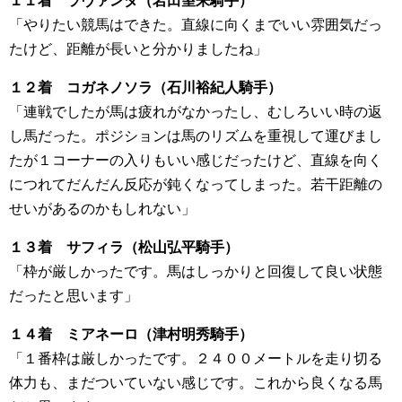
１１着 ラヴァンダ（岩田望来騎手）
「やりたい競馬はできた。直線に向くまでいい雰囲気だっ
たけど、距離が長いと分かりましたね」
１２着 コガネノソラ（石川裕紀人騎手）
「連戦でしたが馬は疲れがなかったし、むしろいい時の返
し馬だった。ポジションは馬のリズムを重視して運びまし
たが１コーナーの入りもいい感じだったけど、直線を向く
につれてだんだん反応が鈍くなってしまった。若干距離の
せいがあるのかもしれない」
１３着 サフィラ（松山弘平騎手）
「枠が厳しかったです。馬はしっかりと回復して良い状態
だったと思います」
１４着 ミアネーロ（津村明秀騎手）
「１番枠は厳しかったです。２４００メートルを走り切る
体力も、まだついていない感じです。これから良くなる馬