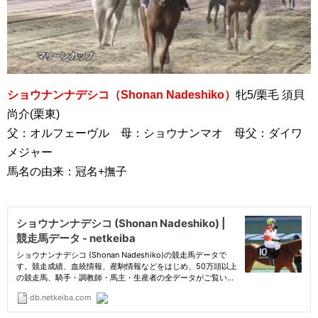
ショウナンナデシコ（Shonan Nadeshiko）
牝5/栗毛 須貝
尚介(栗東)
父：オルフェーヴル 母：ショウナンマオ 母父：ダイワ
メジャー
馬名の由来：冠名+撫子