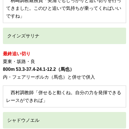
柄崎調教厩務員「美浦でもしっかりと追い切りを行っ
てきました。このひと追いで気持ちが乗ってくればいい
ですね」
クインズサリナ
最終追い切り
栗東・坂路・良
800m 53.3-37.4-24.1-12.2（馬也）
内・フェアリーポルカ（馬也）と併せで併入
西村調教師「併せると動くね。自分の力を発揮できる
レースができれば」
シャドウノエル