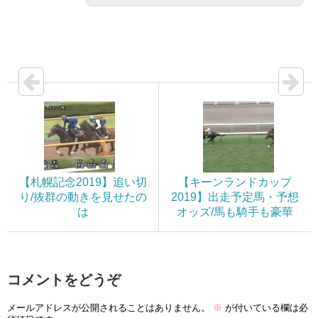
【札幌記念2019】追い切
【キーンランドカップ
り/抜群の動きを見せたの
2019】出走予定馬・予想
は
オッズ/馬も騎手も豪華
コメントをどうぞ
メールアドレスが公開されることはありません。
※
が付いている欄は必