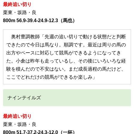
最終追い切り
栗東・坂路・良
800m 56.9-39.4-24.9-12.3（馬也）
奥村豊調教師「先週の追い切りで動ける状態だと判断
できたので今日は馬なり。順調です。最近は周りの馬の
出方やペースに対応して競馬ができるようになってき
た。小倉は昨年も走っているし、その後にいろいろな経
験を積んだので不安はない。まだ成長過程の馬だけど、
ここでどれだけの競馬ができるか楽しみ」
ナインテイルズ
最終追い切り
栗東・坂路・良
800m 51.7-37.2-24.3-12.0（一杯）