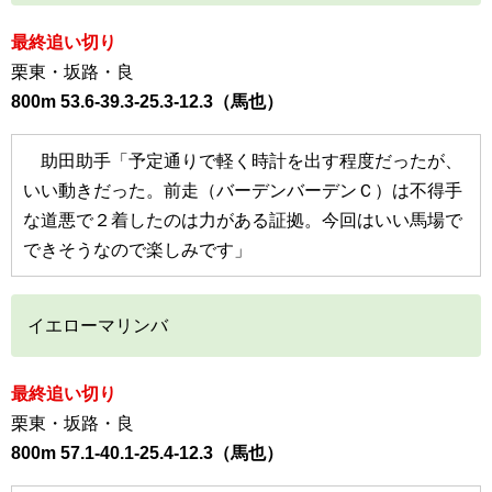
最終追い切り
栗東・坂路・良
800m 53.6-39.3-25.3-12.3（馬也）
助田助手「予定通りで軽く時計を出す程度だったが、
いい動きだった。前走（バーデンバーデンＣ）は不得手
な道悪で２着したのは力がある証拠。今回はいい馬場で
できそうなので楽しみです」
イエローマリンバ
最終追い切り
栗東・坂路・良
800m 57.1-40.1-25.4-12.3（馬也）