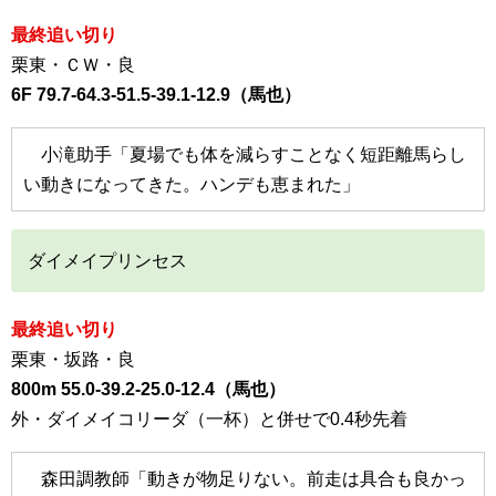
最終追い切り
栗東・ＣＷ・良
6F 79.7-64.3-51.5-39.1-12.9（馬也）
小滝助手「夏場でも体を減らすことなく短距離馬らし
い動きになってきた。ハンデも恵まれた」
ダイメイプリンセス
最終追い切り
栗東・坂路・良
800m 55.0-39.2-25.0-12.4（馬也）
外・ダイメイコリーダ（一杯）と併せで0.4秒先着
森田調教師「動きが物足りない。前走は具合も良かっ