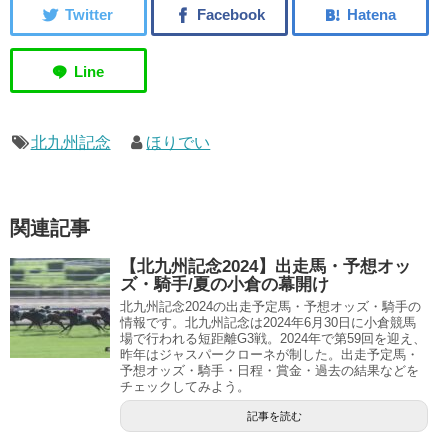
北九州記念
ほりでい
関連記事
【北九州記念2024】出走馬・予想オッ
ズ・騎手/夏の小倉の幕開け
北九州記念2024の出走予定馬・予想オッズ・騎手の
情報です。北九州記念は2024年6月30日に小倉競馬
場で行われる短距離G3戦。2024年で第59回を迎え、
昨年はジャスパークローネが制した。出走予定馬・
予想オッズ・騎手・日程・賞金・過去の結果などを
チェックしてみよう。
記事を読む