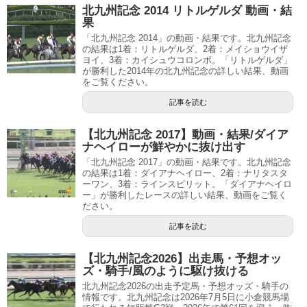
北九州記念 2014 リトルゲルダ 動画・結
果
「北九州記念 2014」の動画・結果です。北九州記念
の結果は1着：リトルゲルダ、2着：メイショウイザ
ヨイ、3着：カイシュウコロンボ。「リトルゲルダ」
が勝利した2014年の北九州記念の詳しい結果、動画
をご覧ください。
記事を読む
【北九州記念 2017】動画・結果/ダイア
ナヘイローが鮮やかに抜け出す
「北九州記念 2017」の動画・結果です。北九州記念
の結果は1着：ダイアナヘイロー、2着：ナリタスタ
ーワン、3着：ラインスピリット。「ダイアナヘイロ
ー」が勝利したレースの詳しい結果、動画をご覧く
ださい。
記事を読む
【北九州記念2026】出走馬・予想オッ
ズ・騎手/風のように駆け抜ける
北九州記念2026の出走予定馬・予想オッズ・騎手の
情報です。北九州記念は2026年7月5日に小倉競馬場