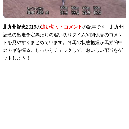
北九州記念
2019の
追い切り・コメント
の記事です。北九州
記念の出走予定馬たちの追い切りタイムや関係者のコメン
トを見やすくまとめています。各馬の状態把握が馬券的中
のカギを握る。しっかりチェックして、おいしい配当をゲ
ットしよう！