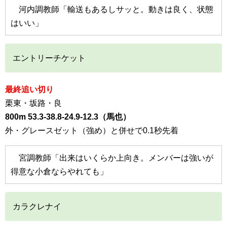
河内調教師「輸送もあるしサッと。動きは良く、状態
はいい」
エントリーチケット
最終追い切り
栗東・坂路・良
800m 53.3-38.8-24.9-12.3（馬也）
外・グレースゼット（強め）と併せで0.1秒先着
宮調教師「出来はいくらか上向き。メンバーは強いが
得意な小倉ならやれても」
カラクレナイ