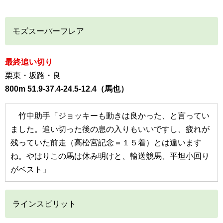
モズスーパーフレア
最終追い切り
栗東・坂路・良
800m 51.9-37.4-24.5-12.4（馬也）
竹中助手「ジョッキーも動きは良かった、と言ってい
ました。追い切った後の息の入りもいいですし、疲れが
残っていた前走（高松宮記念＝１５着）とは違います
ね。やはりこの馬は休み明けと、輸送競馬、平坦小回り
がベスト」
ラインスピリット