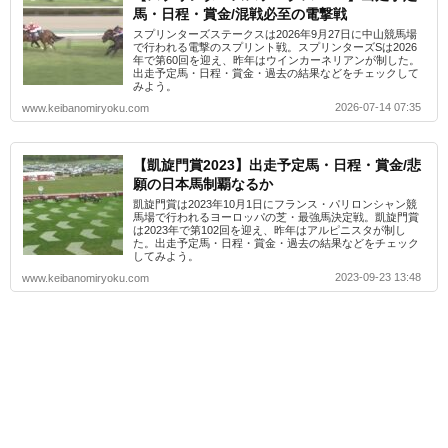
馬・日程・賞金/混戦必至の電撃戦
スプリンターズステークスは2026年9月27日に中山競馬場
で行われる電撃のスプリント戦。スプリンターズSは2026
年で第60回を迎え、昨年はウインカーネリアンが制した。
出走予定馬・日程・賞金・過去の結果などをチェックして
みよう。
2026-07-14 07:35
www.keibanomiryoku.com
【凱旋門賞2023】出走予定馬・日程・賞金/悲
願の日本馬制覇なるか
凱旋門賞は2023年10月1日にフランス・パリロンシャン競
馬場で行われるヨーロッパの芝・最強馬決定戦。凱旋門賞
は2023年で第102回を迎え、昨年はアルピニスタが制し
た。出走予定馬・日程・賞金・過去の結果などをチェック
してみよう。
2023-09-23 13:48
www.keibanomiryoku.com