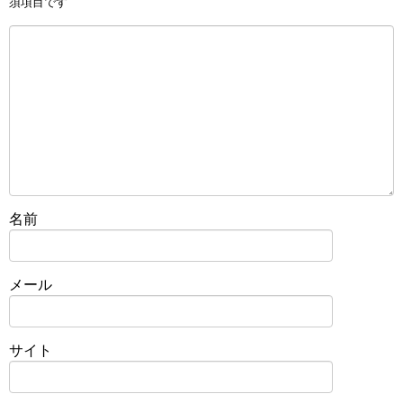
須項目です
名前
メール
サイト