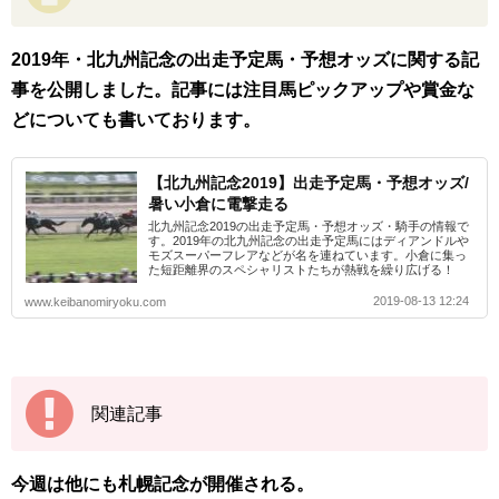
2019年・北九州記念の出走予定馬・予想オッズに関する記
事を公開しました。記事には注目馬ピックアップや賞金な
どについても書いております。
【北九州記念2019】出走予定馬・予想オッズ/
暑い小倉に電撃走る
北九州記念2019の出走予定馬・予想オッズ・騎手の情報で
す。2019年の北九州記念の出走予定馬にはディアンドルや
モズスーパーフレアなどが名を連ねています。小倉に集っ
た短距離界のスペシャリストたちが熱戦を繰り広げる！
2019-08-13 12:24
www.keibanomiryoku.com
関連記事
今週は他にも札幌記念が開催される。