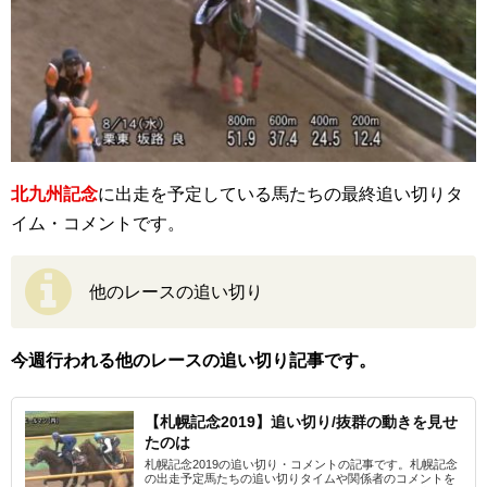
北九州記念
に出走を予定している馬たちの最終追い切りタ
イム・コメントです。
他のレースの追い切り
今週行われる他のレースの追い切り記事です。
【札幌記念2019】追い切り/抜群の動きを見せ
たのは
札幌記念2019の追い切り・コメントの記事です。札幌記念
の出走予定馬たちの追い切りタイムや関係者のコメントを