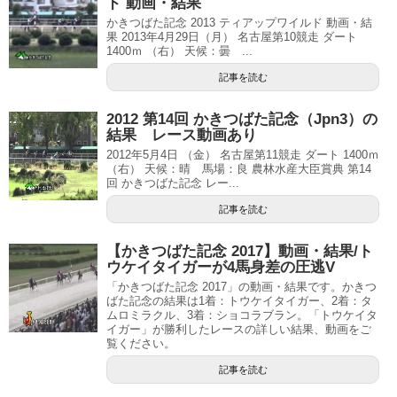
ド 動画・結果
かきつばた記念 2013 ティアップワイルド 動画・結
果 2013年4月29日（月） 名古屋第10競走 ダート
1400ｍ （右） 天候：曇 ...
記事を読む
2012 第14回 かきつばた記念（Jpn3）の
結果 レース動画あり
2012年5月4日 （金） 名古屋第11競走 ダート 1400ｍ
（右） 天候：晴 馬場：良 農林水産大臣賞典 第14
回 かきつばた記念 レー...
記事を読む
【かきつばた記念 2017】動画・結果/ト
ウケイタイガーが4馬身差の圧逃V
「かきつばた記念 2017」の動画・結果です。かきつ
ばた記念の結果は1着：トウケイタイガー、2着：タ
ムロミラクル、3着：ショコラブラン。「トウケイタ
イガー」が勝利したレースの詳しい結果、動画をご
覧ください。
記事を読む