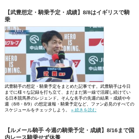
【武豊想定・騎乗予定・成績】8/8はイギリスで騎
乗
武豊騎手の想定・騎乗予定をまとめた記事です。武豊騎手は今日
までに様々な記録を打ち立て、まだまだ第一線で活躍し続けてい
る日本競馬界のレジェンド。そんな名手の先週の結果・成績や今
週（8/8・8/9）の想定速報・騎乗予定など、ファン必見のすべての
スケジュールをチェックしよう。
» 続きを読む
【ルメール騎手 今週の騎乗予定・成績】8/16まで国
内レース騎乗せず休養