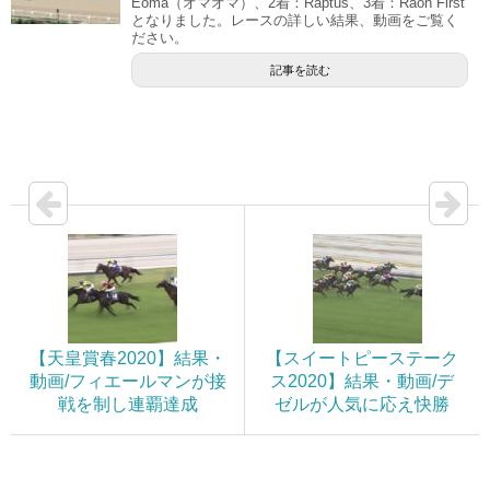
Eoma（オマオマ）、2着：Raptus、3着：Raon First
となりました。レースの詳しい結果、動画をご覧く
ださい。
記事を読む
【天皇賞春2020】結果・
【スイートピーステーク
動画/フィエールマンが接
ス2020】結果・動画/デ
戦を制し連覇達成
ゼルが人気に応え快勝