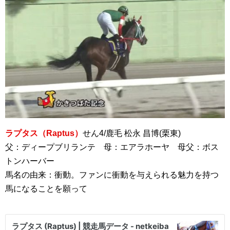
ラプタス（Raptus）
せん4/鹿毛 松永 昌博(栗東)
父：ディープブリランテ 母：エアラホーヤ 母父：ボス
トンハーバー
馬名の由来：衝動。ファンに衝動を与えられる魅力を持つ
馬になることを願って