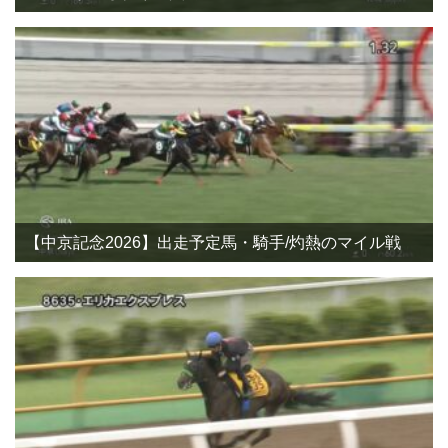
【中京記念2026】出走予定馬・騎手/灼熱のマイル戦