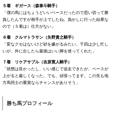
５着 ギガース（森泰斗騎手）
「僕の馬にはちょうどいいペースだったので思い切って勝
負したんですが相手が上でしたね。負かしに行った結果な
ので（５着は）仕方がない」
６着 クルマトラサン（矢野貴之騎手）
「変なクセはないけど砂を嫌がるみたい。千四は少し忙し
いが、外に出したら最後はいい脚を使ってくれた」
７着 リケアサブル（吉原寛人騎手）
「状態は良かったし、いい感じで追走できたが、ペースが
上がると厳しくなった。でも、頑張ってます。この先も地
方馬同士の重賞ならチャンスがありそう」
勝ち馬プロフィール