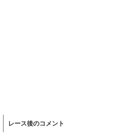
レース後のコメント