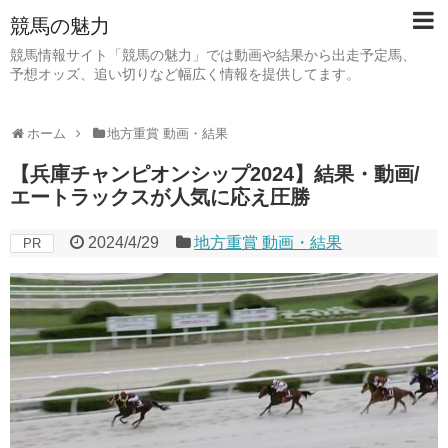
競馬の魅力
競馬情報サイト「競馬の魅力」では動画や結果から出走予定馬、
予想オッズ、追い切りなど幅広く情報を提供してます。
ホーム
地方重賞 動画・結果
【兵庫チャンピオンシップ2024】結果・動画/
エートラックスが人気に応え圧勝
2024/4/29
地方重賞 動画・結果
PR