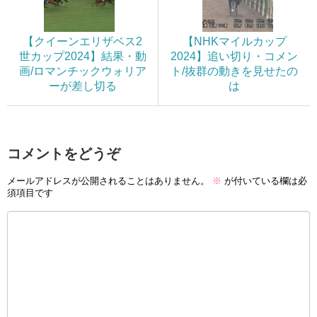
【クイーンエリザベス2
【NHKマイルカップ
世カップ2024】結果・動
2024】追い切り・コメン
画/ロマンチックウォリア
ト/抜群の動きを見せたの
ーが差し切る
は
コメントをどうぞ
メールアドレスが公開されることはありません。
※
が付いている欄は必
須項目です