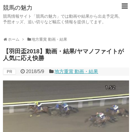
競馬の魅力
競馬情報サイト「競馬の魅力」では動画や結果から出走予定馬、
予想オッズ、追い切りなど幅広く情報を提供してます。
ホーム
地方重賞 動画・結果
【羽田盃2018】動画・結果/ヤマノファイトが
人気に応え快勝
2018/5/9
地方重賞 動画・結果
PR