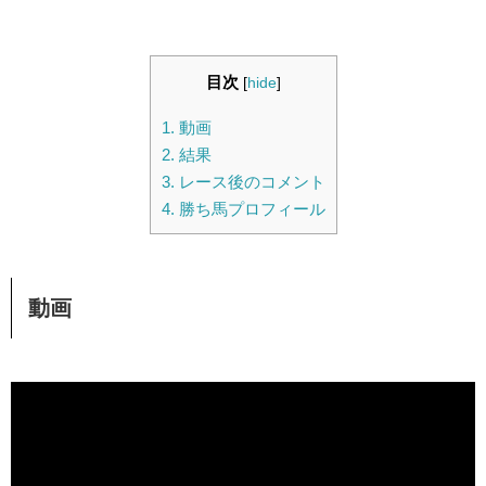
目次
[
hide
]
1.
動画
2.
結果
3.
レース後のコメント
4.
勝ち馬プロフィール
動画