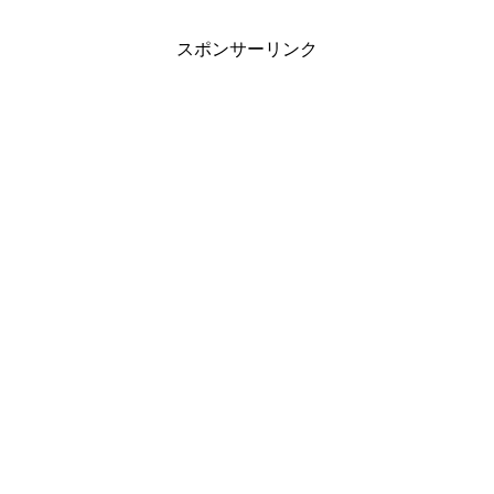
スポンサーリンク