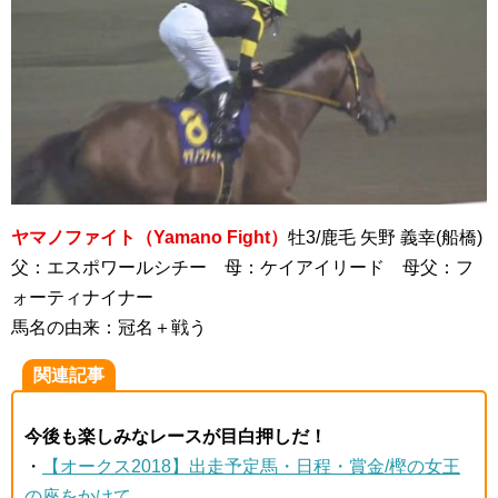
ヤマノファイト（Yamano Fight）
牡3/鹿毛 矢野 義幸(船橋)
父：エスポワールシチー 母：ケイアイリード 母父：フ
ォーティナイナー
馬名の由来：冠名＋戦う
関連記事
今後も楽しみなレースが目白押しだ！
・
【オークス2018】出走予定馬・日程・賞金/樫の女王
の座をかけて