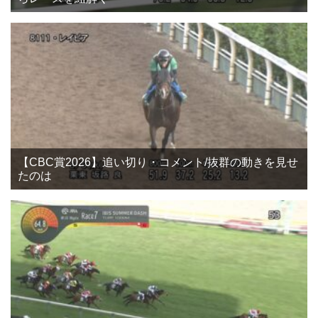
【CBC賞2026】追い切り・コメント/抜群の動きを見せ
たのは