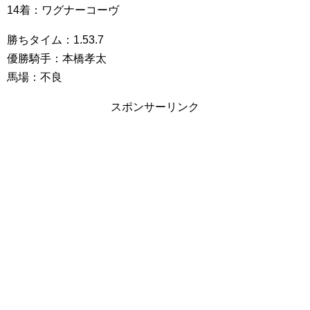
14着：ワグナーコーヴ
勝ちタイム：1.53.7
優勝騎手：本橋孝太
馬場：不良
スポンサーリンク