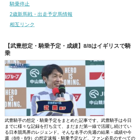
騎乗停止
2歳新馬戦・出走予定馬情報
相互リンク
【武豊想定・騎乗予定・成績】8/8はイギリスで騎
乗
武豊騎手の想定・騎乗予定をまとめた記事です。武豊騎手は今日
までに様々な記録を打ち立て、まだまだ第一線で活躍し続けてい
る日本競馬界のレジェンド。そんな名手の先週の結果・成績や今
週（8/8・8/9）の想定速報・騎乗予定など、ファン必見のすべての