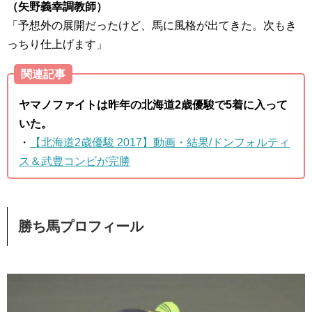
（矢野義幸調教師）
「予想外の展開だったけど、馬に風格が出てきた。次もき
っちり仕上げます」
関連記事
ヤマノファイトは昨年の北海道2歳優駿で5着に入って
いた。
・
【北海道2歳優駿 2017】動画・結果/ドンフォルティ
ス＆武豊コンビが完勝
勝ち馬プロフィール