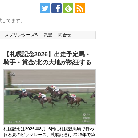
供してます。
スプリンターズS
武豊
問合せ
【札幌記念2026】出走予定馬・
騎手・賞金/北の大地が熱狂する
札幌記念は2026年8月16日に札幌競馬場で行わ
れる夏のビッグレース。札幌記念は2026年で第