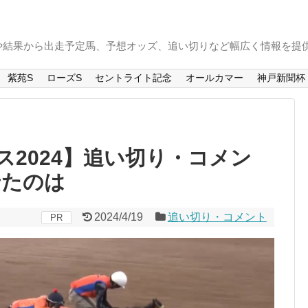
や結果から出走予定馬、予想オッズ、追い切りなど幅広く情報を提
紫苑S
ローズS
セントライト記念
オールカマー
神戸新聞杯
ス2024】追い切り・コメン
せたのは
2024/4/19
追い切り・コメント
PR