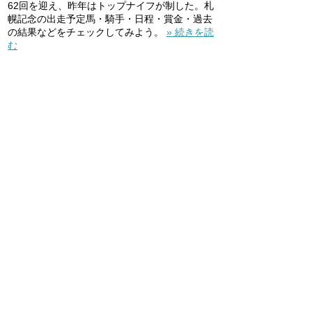
62回を迎え、昨年はトップナイフが制した。札
幌記念の出走予定馬・騎手・日程・賞金・過去
の結果などをチェックしてみよう。
» 続きを読
む