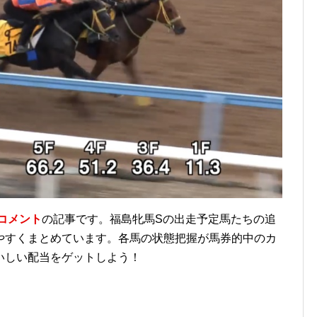
コメント
の記事です。福島牝馬Sの出走予定馬たちの追
やすくまとめています。各馬の状態把握が馬券的中のカ
いしい配当をゲットしよう！