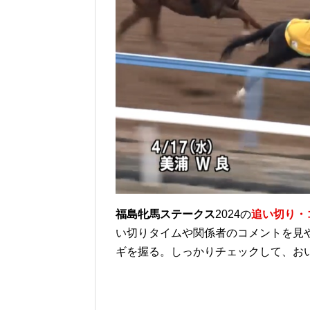
福島牝馬ステークス
2024の
追い切り・
い切りタイムや関係者のコメントを見
ギを握る。しっかりチェックして、お