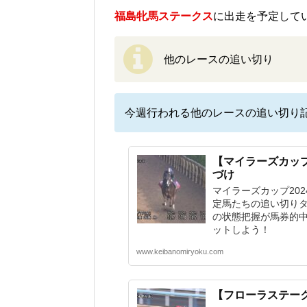
福島牝馬ステークス
に出走を予定して
他のレースの追い切り
今週行われる他のレースの追い切り
【マイラーズカップ
づけ
マイラーズカップ20
定馬たちの追い切り
の状態把握が馬券的
ットしよう！
www.keibanomiryoku.com
【フローラステーク