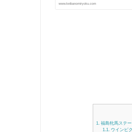
www.keibanomiryoku.com
1.
福島牝馬ステー
1.1.
ウインピ