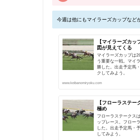
今週は他にもマイラーズカップなど
【マイラーズカップ
図が見えてくる
マイラーズカップは2
う重要な一戦。マイラ
勝した。出走予定馬
クしてみよう。
www.keibanomiryoku.com
【フローラステーク
極め
フローラステークスは
ップレース。フローラ
した。出走予定馬・
してみよう。