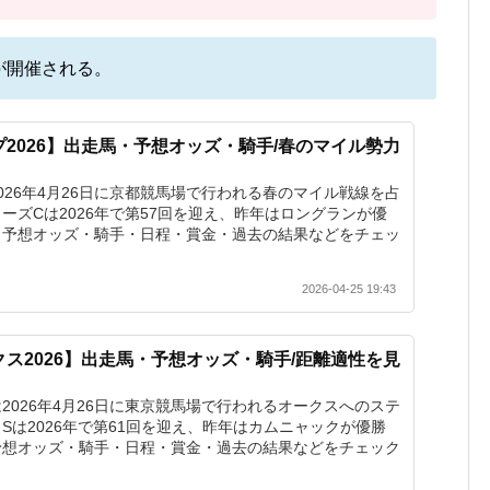
が開催される。
2026】出走馬・予想オッズ・騎手/春のマイル勢力
026年4月26日に京都競馬場で行われる春のマイル戦線を占
ーズCは2026年で第57回を迎え、昨年はロングランが優
・予想オッズ・騎手・日程・賞金・過去の結果などをチェッ
2026-04-25 19:43
ス2026】出走馬・予想オッズ・騎手/距離適性を見
2026年4月26日に東京競馬場で行われるオークスへのステ
Sは2026年で第61回を迎え、昨年はカムニャックが優勝
予想オッズ・騎手・日程・賞金・過去の結果などをチェック