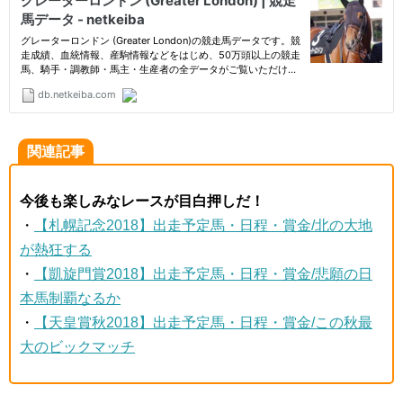
関連記事
今後も楽しみなレースが目白押しだ！
・
【札幌記念2018】出走予定馬・日程・賞金/北の大地
が熱狂する
・
【凱旋門賞2018】出走予定馬・日程・賞金/悲願の日
本馬制覇なるか
・
【天皇賞秋2018】出走予定馬・日程・賞金/この秋最
大のビックマッチ