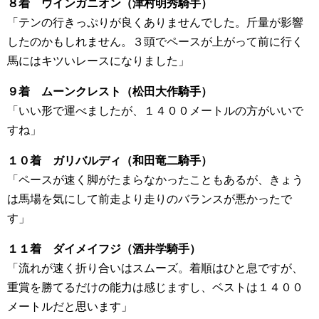
８着 ウインガニオン（津村明秀騎手）
「テンの行きっぷりが良くありませんでした。斤量が影響
したのかもしれません。３頭でペースが上がって前に行く
馬にはキツいレースになりました」
９着 ムーンクレスト（松田大作騎手）
「いい形で運べましたが、１４００メートルの方がいいで
すね」
１０着 ガリバルディ（和田竜二騎手）
「ペースが速く脚がたまらなかったこともあるが、きょう
は馬場を気にして前走より走りのバランスが悪かったで
す」
１１着 ダイメイフジ（酒井学騎手）
「流れが速く折り合いはスムーズ。着順はひと息ですが、
重賞を勝てるだけの能力は感じますし、ベストは１４００
メートルだと思います」