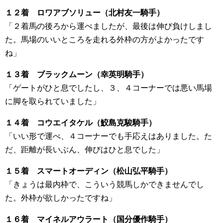
１２着 ロワアブソリュー（北村友一騎手）
「２着馬の後ろから運べましたが、最後は伸び負けしまし
た。馬場のいいところを走れる外枠の方がよかったです
ね」
１３着 ブラックムーン（幸英明騎手）
「ゲートがひと息でしたし、３、４コーナーでは悪い馬場
に脚を取られていました」
１４着 コウエイタケル（鮫島克駿騎手）
「いい形で運べ、４コーナーでも手応えはありました。た
だ、距離が長いぶん、伸びはひと息でした」
１５着 スマートオーディン（松山弘平騎手）
「きょうは最内枠で、こういう競馬しかできませんでし
た。外枠が欲しかったですね」
１６着 マイネルアウラート（国分優作騎手）