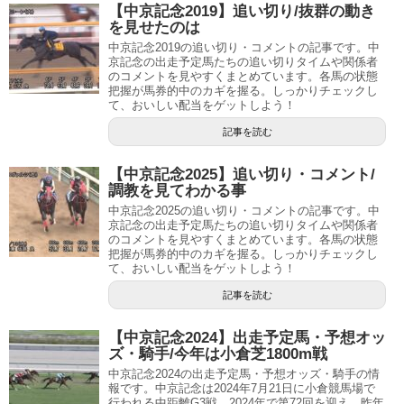
【中京記念2019】追い切り/抜群の動き
を見せたのは
中京記念2019の追い切り・コメントの記事です。中
京記念の出走予定馬たちの追い切りタイムや関係者
のコメントを見やすくまとめています。各馬の状態
把握が馬券的中のカギを握る。しっかりチェックし
て、おいしい配当をゲットしよう！
記事を読む
【中京記念2025】追い切り・コメント/
調教を見てわかる事
中京記念2025の追い切り・コメントの記事です。中
京記念の出走予定馬たちの追い切りタイムや関係者
のコメントを見やすくまとめています。各馬の状態
把握が馬券的中のカギを握る。しっかりチェックし
て、おいしい配当をゲットしよう！
記事を読む
【中京記念2024】出走予定馬・予想オッ
ズ・騎手/今年は小倉芝1800m戦
中京記念2024の出走予定馬・予想オッズ・騎手の情
報です。中京記念は2024年7月21日に小倉競馬場で
行われる中距離G3戦。2024年で第72回を迎え、昨年