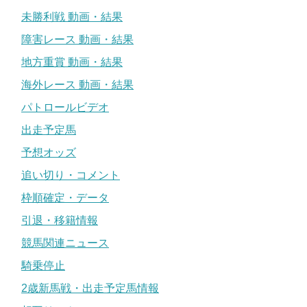
未勝利戦 動画・結果
障害レース 動画・結果
地方重賞 動画・結果
海外レース 動画・結果
パトロールビデオ
出走予定馬
予想オッズ
追い切り・コメント
枠順確定・データ
引退・移籍情報
競馬関連ニュース
騎乗停止
2歳新馬戦・出走予定馬情報