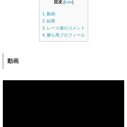
目次
[
hide
]
1.
動画
2.
結果
3.
レース後のコメント
4.
勝ち馬プロフィール
動画