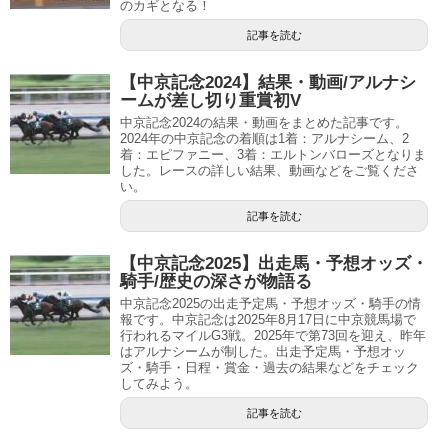
のカギとなる！
記事を読む
【中京記念2024】結果・動画/アルナシ
ームが差し切り重賞初V
中京記念2024の結果・動画をまとめた記事です。
2024年の中京記念の着順は1着：アルナシーム、2
着：エピファニー、3着：エルトンバローズとなりま
した。レースの詳しい結果、動画などをご覧くださ
い。
記事を読む
【中京記念2025】出走馬・予想オッズ・
騎手/歴史の深さが物語る
中京記念2025の出走予定馬・予想オッズ・騎手の情
報です。中京記念は2025年8月17日に中京競馬場で
行われるマイルG3戦。2025年で第73回を迎え、昨年
はアルナシームが制した。出走予定馬・予想オッ
ズ・騎手・日程・賞金・過去の結果などをチェック
してみよう。
記事を読む