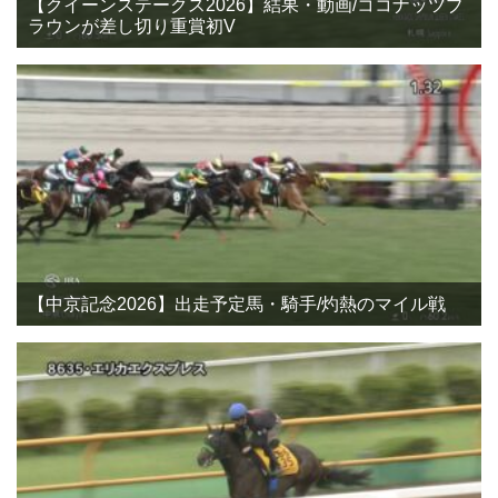
【クイーンステークス2026】結果・動画/ココナッツブ
ラウンが差し切り重賞初V
【中京記念2026】出走予定馬・騎手/灼熱のマイル戦