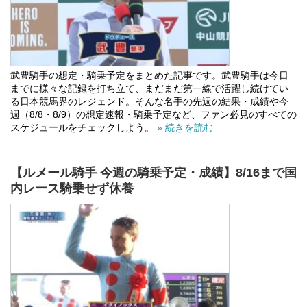
武豊騎手の想定・騎乗予定をまとめた記事です。武豊騎手は今日
までに様々な記録を打ち立て、まだまだ第一線で活躍し続けてい
る日本競馬界のレジェンド。そんな名手の先週の結果・成績や今
週（8/8・8/9）の想定速報・騎乗予定など、ファン必見のすべての
スケジュールをチェックしよう。
» 続きを読む
【ルメール騎手 今週の騎乗予定・成績】8/16まで国
内レース騎乗せず休養