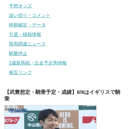
予想オッズ
追い切り・コメント
枠順確定・データ
引退・移籍情報
競馬関連ニュース
騎乗停止
2歳新馬戦・出走予定馬情報
相互リンク
【武豊想定・騎乗予定・成績】8/8はイギリスで騎
乗