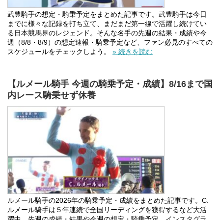
武豊騎手の想定・騎乗予定をまとめた記事です。武豊騎手は今日
までに様々な記録を打ち立て、まだまだ第一線で活躍し続けてい
る日本競馬界のレジェンド。そんな名手の先週の結果・成績や今
週（8/8・8/9）の想定速報・騎乗予定など、ファン必見のすべての
スケジュールをチェックしよう。
» 続きを読む
【ルメール騎手 今週の騎乗予定・成績】8/16まで国
内レース騎乗せず休養
ルメール騎手の2026年の騎乗予定・成績をまとめた記事です。C.
ルメール騎手は５年連続で全国リーディングを獲得するなど大活
躍中。先週の成績・結果や今週の想定・騎乗予定、インスタグラ