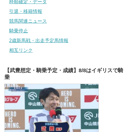
枠順確定・データ
引退・移籍情報
競馬関連ニュース
騎乗停止
2歳新馬戦・出走予定馬情報
相互リンク
【武豊想定・騎乗予定・成績】8/8はイギリスで騎
乗