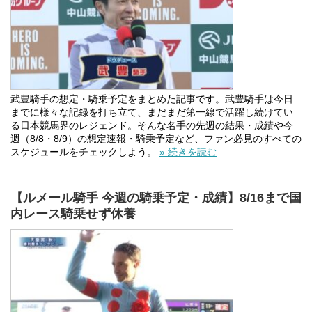
武豊騎手の想定・騎乗予定をまとめた記事です。武豊騎手は今日
までに様々な記録を打ち立て、まだまだ第一線で活躍し続けてい
る日本競馬界のレジェンド。そんな名手の先週の結果・成績や今
週（8/8・8/9）の想定速報・騎乗予定など、ファン必見のすべての
スケジュールをチェックしよう。
» 続きを読む
【ルメール騎手 今週の騎乗予定・成績】8/16まで国
内レース騎乗せず休養