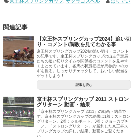
京王杯スプリングカップ
,
サクラゴスペル
ほりでい
関連記事
【京王杯スプリングカップ2024】追い切
り・コメント/調教を見てわかる事
京王杯スプリングカップ2024の追い切り・コメント
の記事です。京王杯スプリングカップの出走予定馬
たちの追い切りタイムや関係者のコメントを見やす
くまとめています。各馬の状態把握が馬券的中のカ
ギを握る。しっかりチェックして、おいしい配当を
ゲットしよう！
記事を読む
京王杯スプリングカップ 2011 ストロン
グリターン 動画・結果
「京王杯スプリングカップ 2011」の動画・結果で
す。京王杯スプリングカップの結果は1着：ストロン
グリターン、2着：シルポート、3着：ジョーカプチ
ーノ。「ストロングリターン」が勝利した京王杯ス
プリングカップの詳しい結果、動画をご覧くださ
い。