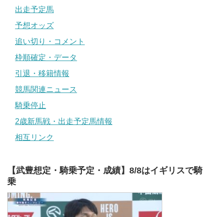
出走予定馬
予想オッズ
追い切り・コメント
枠順確定・データ
引退・移籍情報
競馬関連ニュース
騎乗停止
2歳新馬戦・出走予定馬情報
相互リンク
【武豊想定・騎乗予定・成績】8/8はイギリスで騎
乗