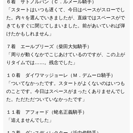
６着 サトノルパン（Ｃ．ルメール騎手）
「スタートはいつも遅くて、今日はペースがスローでし
た。内々を選んでいきましたが、直線ではスペースがで
きてもすぐに閉じてしまいました。前があいていれば弾
けたかもしれません」
７着 エールブリーズ（柴田大知騎手）
「周りが動くなかでこじあけているのですが、この上が
りタイムでは……。残念でした」
１０着 ダイワマッジョーレ（Ｍ．デムーロ騎手）
「ついてなかったです。スタートがよくないのはいつも
のことです。今日はスペースがまったくありませんでし
た。ただただついていなかったです」
１１着 アフォード（蛯名正義騎手）
「追えませんでした」
１２着 ダンスディレクター（浜中俊騎手）