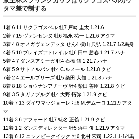
京王杯スプリングカップはサクラゴスペルがア
タマ差で制する
1着 6 11 サクラゴスペル 牡7 戸崎 圭太 1.21.6
2着 7 15 ヴァンセンヌ 牡6 福永 祐一 1.21.6 アタマ
3着 4 8 オメガヴェンデッタ せん4 横山 典弘 1.21.7 1/2馬身
4着 5 10 ブレイズアトレイル 牡6 田中 勝春 1.21.7 ハナ
5着 4 7 ダンスアミーガ 牝4 石橋 脩 1.21.7 ハナ
6着 5 9 サトノルパン 牡4 C.ルメール 1.21.8 クビ
7着 2 4 エールブリーズ 牡5 柴田 大知 1.21.8 ハナ
8着 8 18 ショウナンアチーヴ 牡4 柴田 善臣 1.21.8 クビ
9着 3 5 タガノブルグ 牡4 大野 拓弥 1.21.9 クビ
10着 7 13 ダイワマッジョーレ 牡6 M.デムーロ 1.21.9 アタ
マ
11着 3 6 アフォード 牡7 蛯名 正義 1.21.9 クビ
12着 1 2 ダンスディレクター 牡5 浜中 俊 1.21.9 アタマ
13着 6 12 ニシノビークイック 牡6 北村 宏司 1.22.1 1-1/4馬