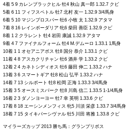
4着 5 9 カレンブラックヒル 牡4 秋山 真一郎 1.32.7 クビ
5着 6 11 フィフスペトル 牡7 北村 友一 1.32.9 3/4馬身
6着 5 10 マジンプロスパー 牡6 小牧 太 1.32.9 アタマ
7着 8 16 レインボーダリア 牝6 柴田 善臣 1.32.9 クビ
8着 1 2 クラレント 牡4 岩田 康誠 1.32.9 アタマ
9着 4 7 ファイナルフォーム 牡4 M.デムーロ 1.33.1 1馬身
10着 1 1 オセアニアボス 牡8 国分 恭介 1.33.1 クビ
11着 4 8 アスカクリチャン 牡6 酒井 学 1.33.2 クビ
12着 2 4 カネトシディオス 牡6 藤田 伸二 1.33.2 ハナ
13着 3 6 スマートギア 牡8 松山 弘平 1.33.2 ハナ
14着 7 13 シルポート 牡8 松岡 正海 1.33.3 3/4馬身
15着 3 5 オースミスパーク 牡8 川島 信二 1.33.5 1-1/4馬身
16着 2 3 ダノンヨーヨー 牡7 幸 英明 1.33.6 クビ
17着 8 18 エーシンメンフィス 牝5 川須 栄彦 1.33.7 3/4馬身
18着 7 15 タイキパーシヴァル 牡5 川田 将雅 1.33.8 クビ
マイラーズカップ 2013 勝ち馬：グランプリボス