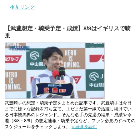
相互リンク
【武豊想定・騎乗予定・成績】8/8はイギリスで騎
乗
武豊騎手の想定・騎乗予定をまとめた記事です。武豊騎手は今日
までに様々な記録を打ち立て、まだまだ第一線で活躍し続けてい
る日本競馬界のレジェンド。そんな名手の先週の結果・成績や今
週（8/8・8/9）の想定速報・騎乗予定など、ファン必見のすべての
スケジュールをチェックしよう。
» 続きを読む