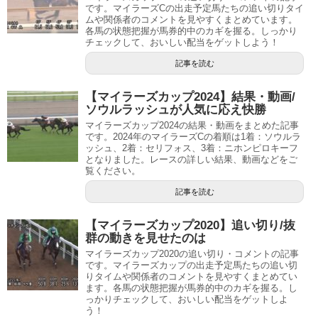
です。マイラーズCの出走予定馬たちの追い切りタイ
ムや関係者のコメントを見やすくまとめています。
各馬の状態把握が馬券的中のカギを握る。しっかり
チェックして、おいしい配当をゲットしよう！
記事を読む
【マイラーズカップ2024】結果・動画/
ソウルラッシュが人気に応え快勝
マイラーズカップ2024の結果・動画をまとめた記事
です。2024年のマイラーズCの着順は1着：ソウルラ
ッシュ、2着：セリフォス、3着：ニホンピロキーフ
となりました。レースの詳しい結果、動画などをご
覧ください。
記事を読む
【マイラーズカップ2020】追い切り/抜
群の動きを見せたのは
マイラーズカップ2020の追い切り・コメントの記事
です。マイラーズカップの出走予定馬たちの追い切
りタイムや関係者のコメントを見やすくまとめてい
ます。各馬の状態把握が馬券的中のカギを握る。し
っかりチェックして、おいしい配当をゲットしよ
う！