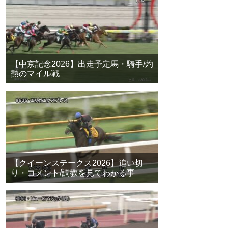
【中京記念2026】出走予定馬・騎手/灼
熱のマイル戦
【クイーンステークス2026】追い切
り・コメント/調教を見てわかる事