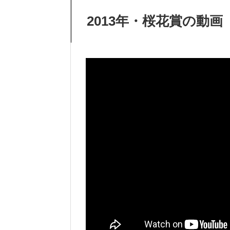
2013年・桜花賞の動画