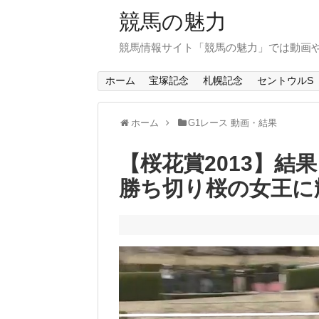
競馬の魅力
競馬情報サイト「競馬の魅力」では動画
ホーム
宝塚記念
札幌記念
セントウルS
ホーム
G1レース 動画・結果
【桜花賞2013】結
勝ち切り桜の女王に