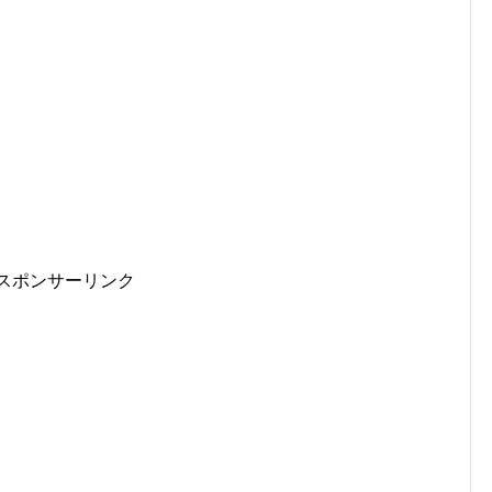
スポンサーリンク