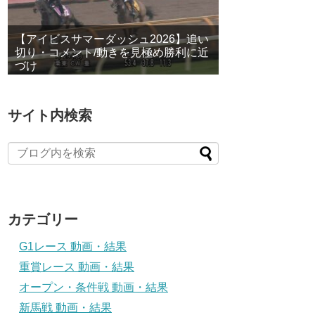
【アイビスサマーダッシュ2026】追い
切り・コメント/動きを見極め勝利に近
づけ
サイト内検索
カテゴリー
G1レース 動画・結果
重賞レース 動画・結果
オープン・条件戦 動画・結果
新馬戦 動画・結果