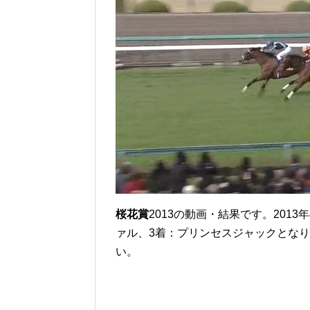
桜花賞
2013の動画・結果です。201
ァル、3着：プリンセスジャックとな
い。