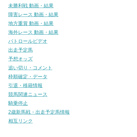
未勝利戦 動画・結果
障害レース 動画・結果
地方重賞 動画・結果
海外レース 動画・結果
パトロールビデオ
出走予定馬
予想オッズ
追い切り・コメント
枠順確定・データ
引退・移籍情報
競馬関連ニュース
騎乗停止
2歳新馬戦・出走予定馬情報
相互リンク