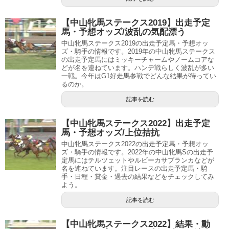
【中山牝馬ステークス2019】出走予定
馬・予想オッズ/波乱の気配漂う
中山牝馬ステークス2019の出走予定馬・予想オッ
ズ・騎手の情報です。2019年の中山牝馬ステークス
の出走予定馬にはミッキーチャームやノームコアな
どが名を連ねています。ハンデ戦らしく波乱が多い
一戦。今年はG1好走馬参戦でどんな結果が待ってい
るのか。
記事を読む
【中山牝馬ステークス2022】出走予定
馬・予想オッズ/上位拮抗
中山牝馬ステークス2022の出走予定馬・予想オッ
ズ・騎手の情報です。2022年の中山牝馬Sの出走予
定馬にはテルツェットやルビーカサブランカなどが
名を連ねています。注目レースの出走予定馬・騎
手・日程・賞金・過去の結果などをチェックしてみ
よう。
記事を読む
【中山牝馬ステークス2022】結果・動