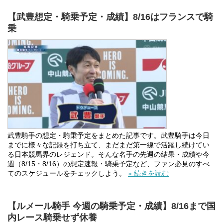
【武豊想定・騎乗予定・成績】8/16はフランスで騎
乗
武豊騎手の想定・騎乗予定をまとめた記事です。武豊騎手は今日
までに様々な記録を打ち立て、まだまだ第一線で活躍し続けてい
る日本競馬界のレジェンド。そんな名手の先週の結果・成績や今
週（8/15・8/16）の想定速報・騎乗予定など、ファン必見のすべ
てのスケジュールをチェックしよう。
» 続きを読む
【ルメール騎手 今週の騎乗予定・成績】8/16まで国
内レース騎乗せず休養