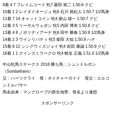
9着 4 7 フレイムコード 牝7 菱田 裕二 1.50.6 クビ
10着 1 2 レイヌドネージュ 牝6 石川 裕紀人 1.50.7 1/2馬身
11着 7 14 キャットコイン 牝4 柴山 雄一 1.50.7 クビ
12着 3 5 リーサルウェポン 牝5 内田 博幸 1.50.8 クビ
13着 4 8 ノボリディアーナ 牝6 田中 勝春 1.50.9 1/2馬身
14着 2 3 ウインリバティ 牝5 柴田 大知 1.50.9 ハナ
15着 6 12 シングウィズジョイ 牝4 岩田 康誠 1.50.9 クビ
16着 1 1 クインズミラーグロ 牝4 蛯名 正義 1.51.0 1/2馬身
中山牝馬ステークス 2016 勝ち馬：シュンドルボン
（Sundarbans）
父：ハーツクライ 母：ネイチャーガイド 母父：エルコ
ンドルパサー
馬名由来：マングローブの群生地帯。母名より連想
スポンサーリンク