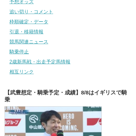
予想オッズ
追い切り・コメント
枠順確定・データ
引退・移籍情報
競馬関連ニュース
騎乗停止
2歳新馬戦・出走予定馬情報
相互リンク
【武豊想定・騎乗予定・成績】8/8はイギリスで騎
乗