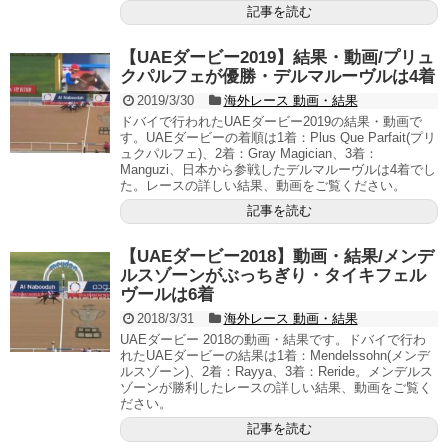
記事を読む
【UAEダービー2019】結果・動画/プリュ
クパルフェが優勝・デルマルーヴルは4着
2019/3/30
海外レース 動画・結果
ドバイで行われたUAEダービー2019の結果・動画で
す。UAEダービーの着順は1着：Plus Que Parfait(プリ
ュクパルフェ)、2着：Gray Magician、3着：
Manguzi、日本から参戦したデルマルーヴルは4着でし
た。レースの詳しい結果、動画をご覧ください。
記事を読む
【UAEダービー2018】動画・結果/メンデ
ルスゾーンがぶっちぎり・タイキフェル
ヴールは6着
2018/3/31
海外レース 動画・結果
UAEダービー 2018の動画・結果です。ドバイで行わ
れたUAEダービーの結果は1着：Mendelssohn(メンデ
ルスゾーン)、2着：Rayya、3着：Reride。メンデルス
ゾーンが勝利したレースの詳しい結果、動画をご覧く
ださい。
記事を読む