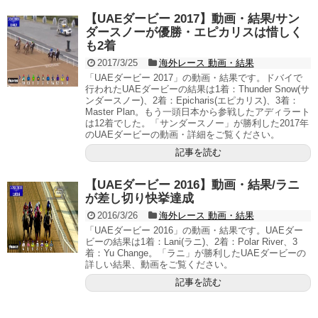
【UAEダービー 2017】動画・結果/サン
ダースノーが優勝・エピカリスは惜しく
も2着
2017/3/25
海外レース 動画・結果
「UAEダービー 2017」の動画・結果です。ドバイで
行われたUAEダービーの結果は1着：Thunder Snow(サ
ンダースノー)、2着：Epicharis(エピカリス)、3着：
Master Plan。もう一頭日本から参戦したアディラート
は12着でした。「サンダースノー」が勝利した2017年
のUAEダービーの動画・詳細をご覧ください。
記事を読む
【UAEダービー 2016】動画・結果/ラニ
が差し切り快挙達成
2016/3/26
海外レース 動画・結果
「UAEダービー 2016」の動画・結果です。UAEダー
ビーの結果は1着：Lani(ラニ)、2着：Polar River、3
着：Yu Change。「ラニ」が勝利したUAEダービーの
詳しい結果、動画をご覧ください。
記事を読む