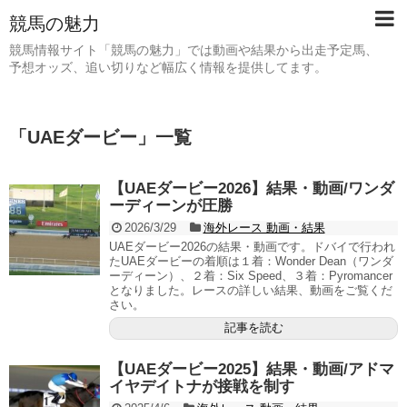
競馬の魅力
競馬情報サイト「競馬の魅力」では動画や結果から出走予定馬、
予想オッズ、追い切りなど幅広く情報を提供してます。
「
UAEダービー
」
一覧
【UAEダービー2026】結果・動画/ワンダ
ーディーンが圧勝
2026/3/29
海外レース 動画・結果
UAEダービー2026の結果・動画です。ドバイで行われ
たUAEダービーの着順は１着：Wonder Dean（ワンダ
ーディーン）、２着：Six Speed、３着：Pyromancer
となりました。レースの詳しい結果、動画をご覧くだ
さい。
記事を読む
【UAEダービー2025】結果・動画/アドマ
イヤデイトナが接戦を制す