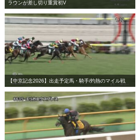
ラウンが差し切り重賞初V
【中京記念2026】出走予定馬・騎手/灼熱のマイル戦