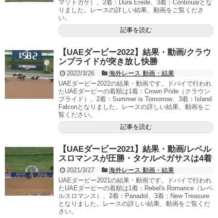
マソトガケ）、2着：Dura Erede、3着：Continuarとな
りました。レースの詳しい結果、動画をご覧くださ
い。
記事を読む
【UAEダービー2022】結果・動画/クラウ
ンプライドが突き放し快勝
2022/3/26
海外レース 動画・結果
UAEダービー2022の結果・動画です。ドバイで行われ
たUAEダービーの着順は1着：Crown Pride（クラウン
プライド）、2着：Summer is Tomorrow、3着：Island
Falconとなりました。レースの詳しい結果、動画をご
覧ください。
記事を読む
【UAEダービー2021】結果・動画/レベル
スロマンスが圧勝・タケルペガサスは4着
2021/3/27
海外レース 動画・結果
UAEダービー2021の結果・動画です。ドバイで行われ
たUAEダービーの着順は1着：Rebel's Romance（レベ
ルスロマンス）、2着：Panadol、3着：New Treasure
となりました。レースの詳しい結果、動画をご覧くだ
さい。