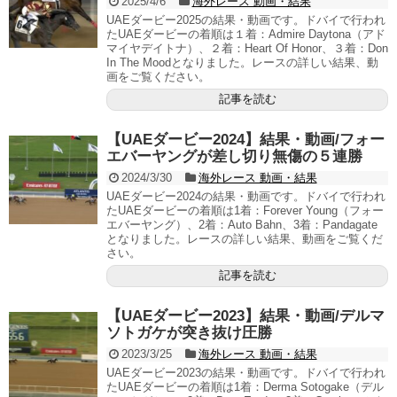
2025/4/6
海外レース 動画・結果
UAEダービー2025の結果・動画です。ドバイで行われ
たUAEダービーの着順は１着：Admire Daytona（アド
マイヤデイトナ）、２着：Heart Of Honor、３着：Don
In The Moodとなりました。レースの詳しい結果、動
画をご覧ください。
記事を読む
【UAEダービー2024】結果・動画/フォー
エバーヤングが差し切り無傷の５連勝
2024/3/30
海外レース 動画・結果
UAEダービー2024の結果・動画です。ドバイで行われ
たUAEダービーの着順は1着：Forever Young（フォー
エバーヤング）、2着：Auto Bahn、3着：Pandagate
となりました。レースの詳しい結果、動画をご覧くだ
さい。
記事を読む
【UAEダービー2023】結果・動画/デルマ
ソトガケが突き抜け圧勝
2023/3/25
海外レース 動画・結果
UAEダービー2023の結果・動画です。ドバイで行われ
たUAEダービーの着順は1着：Derma Sotogake（デル