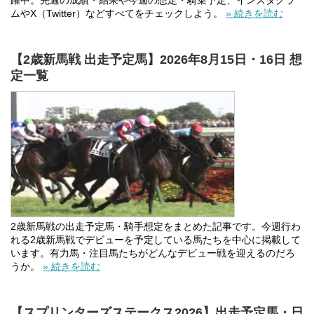
躍中。先週の成績・結果や今週の想定・騎乗予定、インスタグラ
ムやX（Twitter）などすべてをチェックしよう。
» 続きを読む
【2歳新馬戦 出走予定馬】2026年8月15日・16日 想
定一覧
2歳新馬戦の出走予定馬・騎手想定をまとめた記事です。今週行わ
れる2歳新馬戦でデビューを予定している馬たちを中心に掲載して
います。有力馬・注目馬たちがどんなデビュー戦を迎えるのだろ
うか。
» 続きを読む
【スプリンターズステークス2026】出走予定馬・日