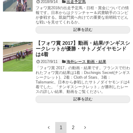
2018/9/14
出走予定馬
フォワ賞2018の出走予定馬・日程・賞金についての情
報です。日本からはクリンチャー＆武豊騎手のコンビ
が参戦する。凱旋門賞へ向けての重要な前哨戦でどん
な戦いを見せてくれるか。
記事を読む
【フォワ賞 2017】動画・結果/チンギスシ
ークレットが優勝・サトノダイヤモンド
は4着
2017/9/11
海外レース 動画・結果
「フォワ賞 2017」の動画・結果です。フランスで行わ
れたフォワ賞の結果は1着：Dschingis Secret(チンギス
シークレット)、2着：Cloth of Stars、3着：
Talismanic。日本から参戦したサトノダイヤモンドは4
着でした。「チンギスシークレット」が勝利したレー
スの詳しい結果、動画をご覧ください。
記事を読む
1
2