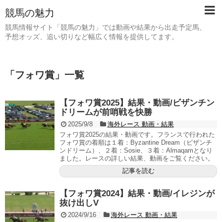
競馬の魅力
競馬情報サイト「競馬の魅力」では動画や結果から出走予定馬、
予想オッズ、追い切りなど幅広く情報を提供してます。
「
フォワ賞
」
一覧
【フォワ賞2025】結果・動画/ビザンチン
ドリームが前哨戦を快勝
2025/9/8
海外レース 動画・結果
フォワ賞2025の結果・動画です。フランスで行われた
フォワ賞の着順は１着：Byzantine Dream（ビザンチ
ンドリーム）、２着：Sosie、３着：Almaqamとなり
ました。レースの詳しい結果、動画をご覧ください。
記事を読む
【フォワ賞2024】結果・動画/イレジンが
抜け出しV
2024/9/16
海外レース 動画・結果