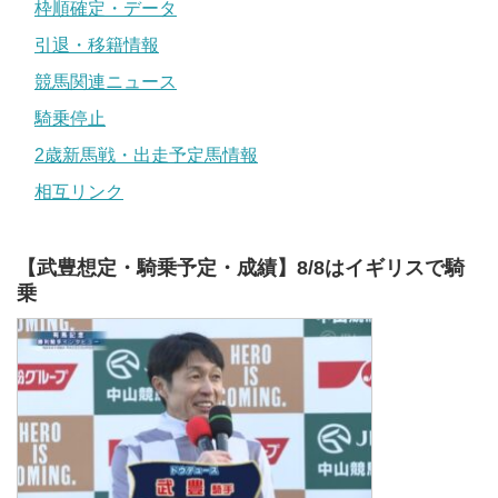
枠順確定・データ
引退・移籍情報
競馬関連ニュース
騎乗停止
2歳新馬戦・出走予定馬情報
相互リンク
【武豊想定・騎乗予定・成績】8/8はイギリスで騎
乗