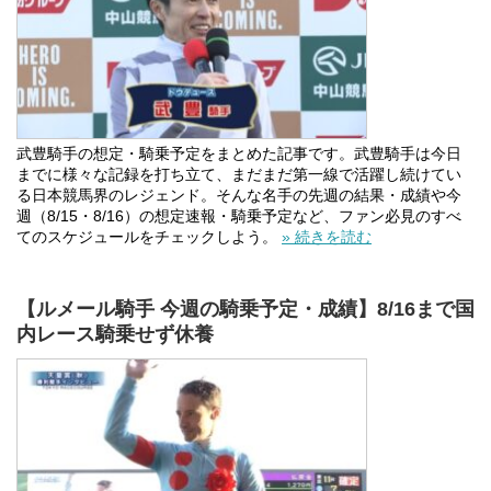
武豊騎手の想定・騎乗予定をまとめた記事です。武豊騎手は今日
までに様々な記録を打ち立て、まだまだ第一線で活躍し続けてい
る日本競馬界のレジェンド。そんな名手の先週の結果・成績や今
週（8/15・8/16）の想定速報・騎乗予定など、ファン必見のすべ
てのスケジュールをチェックしよう。
» 続きを読む
【ルメール騎手 今週の騎乗予定・成績】8/16まで国
内レース騎乗せず休養