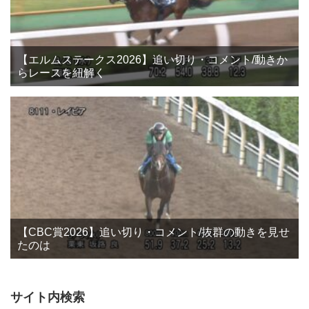
【エルムステークス2026】追い切り・コメント/動きか
らレースを紐解く
【CBC賞2026】追い切り・コメント/抜群の動きを見せ
たのは
サイト内検索