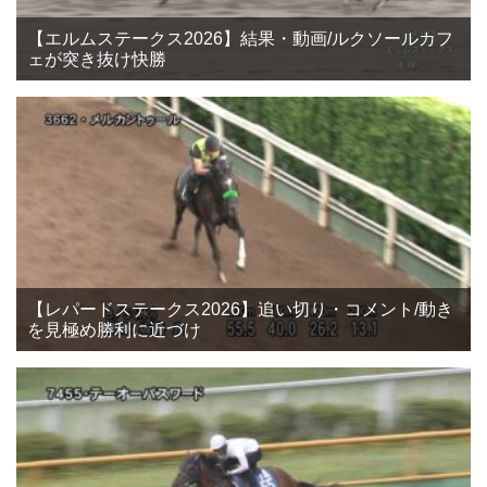
【エルムステークス2026】結果・動画/ルクソールカフ
ェが突き抜け快勝
【レパードステークス2026】追い切り・コメント/動き
を見極め勝利に近づけ