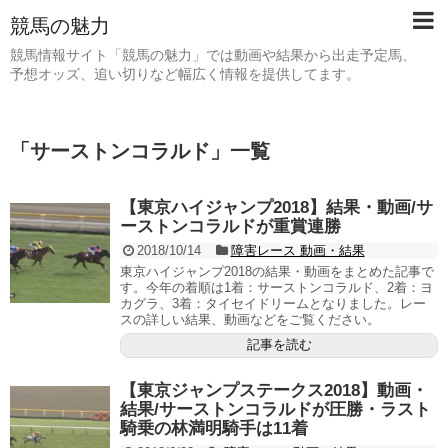
競馬の魅力
競馬情報サイト「競馬の魅力」では動画や結果から出走予定馬、
予想オッズ、追い切りなど幅広く情報を提供してます。
「
サーストンコラルド
」
一覧
【東京ハイジャンプ2018】結果・動画/サ
ーストンコラルドが重賞連勝
2018/10/14
障害レース 動画・結果
東京ハイジャンプ2018の結果・動画をまとめた記事で
す。今年の着順は1着：サーストンコラルド、2着：ヨ
カグラ、3着：タイセイドリームとなりました。レー
スの詳しい結果、動画などをご覧ください。
記事を読む
【東京ジャンプステークス2018】動画・
結果/サーストンコラルドが圧勝・ラスト
騎乗の林満明騎手は11着