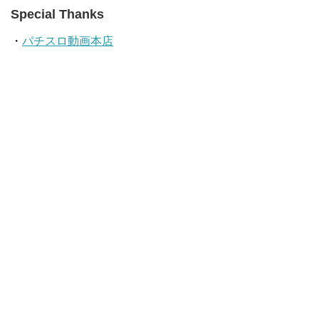
Special Thanks
・
パチスロ動画本店