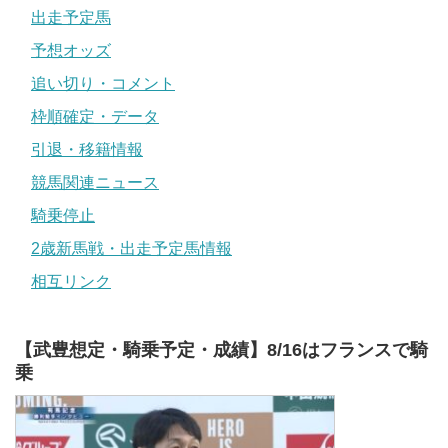
出走予定馬
予想オッズ
追い切り・コメント
枠順確定・データ
引退・移籍情報
競馬関連ニュース
騎乗停止
2歳新馬戦・出走予定馬情報
相互リンク
【武豊想定・騎乗予定・成績】8/16はフランスで騎
乗