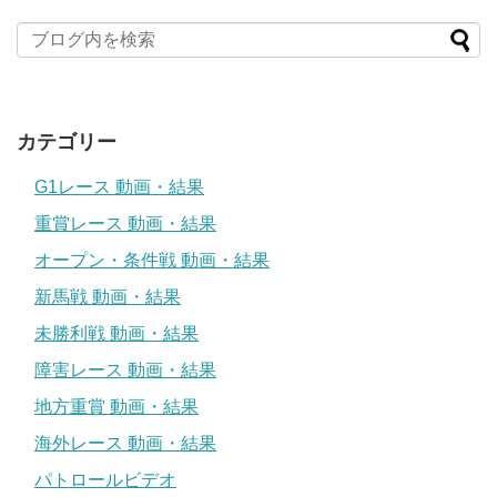
カテゴリー
G1レース 動画・結果
重賞レース 動画・結果
オープン・条件戦 動画・結果
新馬戦 動画・結果
未勝利戦 動画・結果
障害レース 動画・結果
地方重賞 動画・結果
海外レース 動画・結果
パトロールビデオ