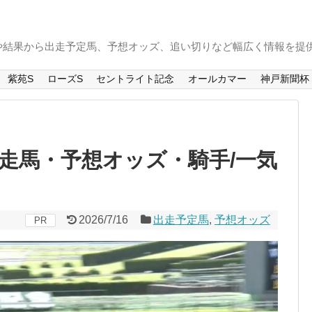
や結果から出走予定馬、予想オッズ、追い切りなど幅広く情報を提
紫苑S
ローズS
セントライト記念
オールカマー
神戸新聞杯
出走馬・予想オッズ・騎手/一気
2026/7/16
出走予定馬
,
予想オッズ
PR