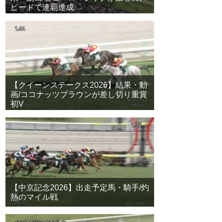
ピードで連覇達成
【クイーンステークス2026】結果・動
画/ココナッツブラウンが差し切り重賞
初V
【中京記念2026】出走予定馬・騎手/灼
熱のマイル戦