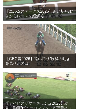
【エルムステークス2026】追い切り/動
きからレースを紐解く
【CBC賞2026】追い切り/抜群の動き
を見せたのは
【アイビスサマーダッシュ2026】結
果・動画/ピューロマジックが圧巻のス