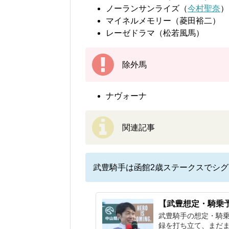
ノーランサンライズ（
今村聖奈
）
マイネルメモリー（菱田裕二）
レーゼドラマ（松若風馬）
除外馬
ナヴォーナ
関連記事
武豊騎手は函館2歳ステークスでシ
【武豊想定・騎乗予
武豊騎手の想定・騎
録を打ち立て、まだ