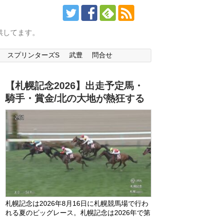
供してます。
スプリンターズS
武豊
問合せ
【札幌記念2026】出走予定馬・
騎手・賞金/北の大地が熱狂する
札幌記念は2026年8月16日に札幌競馬場で行わ
れる夏のビッグレース。札幌記念は2026年で第