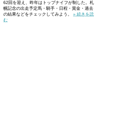
62回を迎え、昨年はトップナイフが制した。札
幌記念の出走予定馬・騎手・日程・賞金・過去
の結果などをチェックしてみよう。
» 続きを読
む