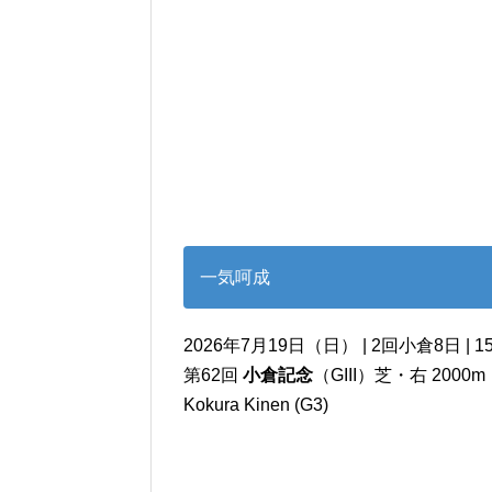
一気呵成
2026年7月19日（日） | 2回小倉8日 | 15
第62回
小倉記念
（GIII）芝・右 2000m
Kokura Kinen (G3)