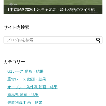
【中京記念2026】出走予定馬・騎手/灼熱のマイル戦
サイト内検索
カテゴリー
G1レース 動画・結果
重賞レース 動画・結果
オープン・条件戦 動画・結果
新馬戦 動画・結果
未勝利戦 動画・結果