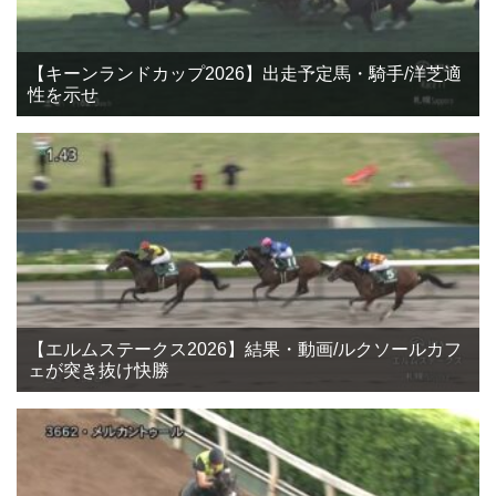
【キーンランドカップ2026】出走予定馬・騎手/洋芝適
性を示せ
【エルムステークス2026】結果・動画/ルクソールカフ
ェが突き抜け快勝