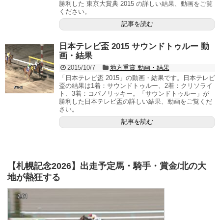
勝利した 東京大賞典 2015 の詳しい結果、動画をご覧
ください。
記事を読む
日本テレビ盃 2015 サウンドトゥルー 動
画・結果
2015/10/7
地方重賞 動画・結果
「日本テレビ盃 2015」の動画・結果です。日本テレビ
盃の結果は1着：サウンドトゥルー、2着：クリソライ
ト、3着：コパノリッキー。「サウンドトゥルー」が
勝利した日本テレビ盃の詳しい結果、動画をご覧くだ
さい。
記事を読む
【札幌記念2026】出走予定馬・騎手・賞金/北の大
地が熱狂する