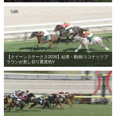
【クイーンステークス2026】結果・動画/ココナッツブ
ラウンが差し切り重賞初V