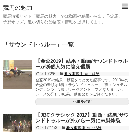
競馬の魅力
競馬情報サイト「競馬の魅力」では動画や結果から出走予定馬、
予想オッズ、追い切りなど幅広く情報を提供してます。
「
サウンドトゥルー
」
一覧
【金盃2019】結果・動画/サウンドトゥル
ーが断然人気に答え優勝
2019/2/6
地方重賞 動画・結果
金盃2019の結果・動画をまとめた記事です。2019年の
金盃の着順は1着：サウンドトゥルー、2着：シュテル
ングランツ、3着：ワークアンドラブとなりました。
レースの詳しい結果、動画などをご覧ください。
記事を読む
【JBCクラシック 2017】動画・結果/サウ
ンドトゥルーが外から一気に末脚炸裂
2017/11/3
地方重賞 動画・結果