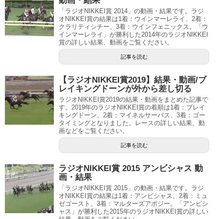
動画・結果
「ラジオNIKKEI賞 2014」の動画・結果です。ラジ
オNIKKEI賞の結果は1着：ウインマーレライ、2着：
クラリティシチー、3着：ウインフェニックス。「ウ
インマーレライ」が勝利した2014年のラジオNIKKEI
賞の詳しい結果、動画をご覧ください。
記事を読む
【ラジオNIKKEI賞2019】結果・動画/ブ
レイキングドーンが外から差し切る
ラジオNIKKEI賞2019の結果・動画をまとめた記事で
す。2019年のラジオNIKKEI賞の着順は1着：ブレイ
キングドーン、2着：マイネルサーパス、3着：ゴー
タイミングとなりました。レースの詳しい結果、動
画などをご覧ください。
記事を読む
ラジオNIKKEI賞 2015 アンビシャス 動
画・結果
「ラジオNIKKEI賞 2015」の動画・結果です。ラジ
オNIKKEI賞の結果は1着：アンビシャス、2着：ミュ
ゼゴースト、3着：マルターズアポジー。「アンビシ
ャス」が勝利した2015年のラジオNIKKEI賞の詳しい