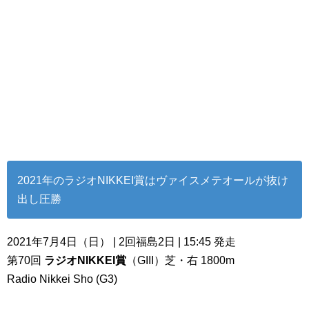
2021年のラジオNIKKEI賞はヴァイスメテオールが抜け
出し圧勝
2021年7月4日（日） | 2回福島2日 | 15:45 発走
第70回
ラジオNIKKEI賞
（GIII）芝・右 1800m
Radio Nikkei Sho (G3)