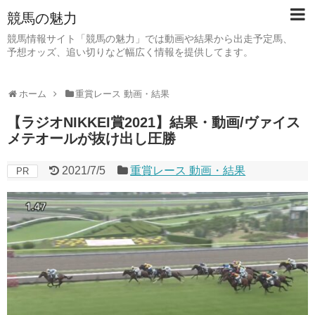
競馬の魅力
競馬情報サイト「競馬の魅力」では動画や結果から出走予定馬、
予想オッズ、追い切りなど幅広く情報を提供してます。
ホーム
重賞レース 動画・結果
【ラジオNIKKEI賞2021】結果・動画/ヴァイス
メテオールが抜け出し圧勝
2021/7/5
重賞レース 動画・結果
PR