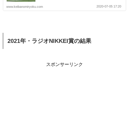
2020-07-05 17:20
www.keibanomiryoku.com
2021年・ラジオNIKKEI賞の結果
スポンサーリンク