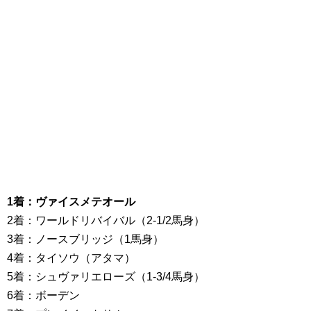
1着：ヴァイスメテオール
2着：ワールドリバイバル（2-1/2馬身）
3着：ノースブリッジ（1馬身）
4着：タイソウ（アタマ）
5着：シュヴァリエローズ（1-3/4馬身）
6着：ボーデン