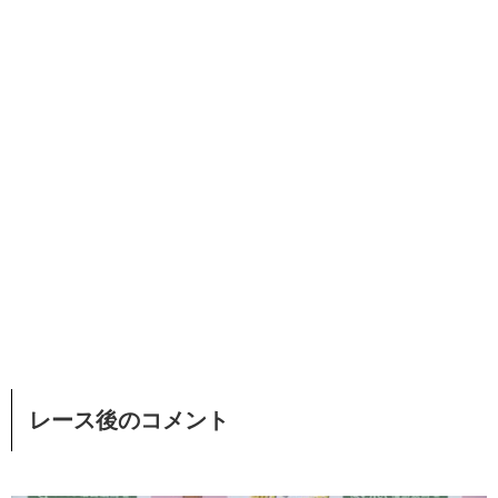
レース後のコメント