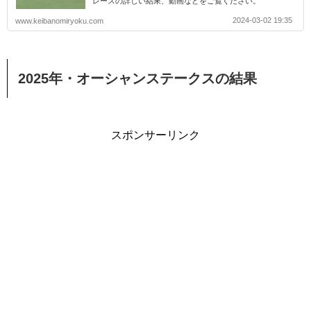
レースの詳しい結果、動画などをご覧ください。
2024-03-02 19:35
www.keibanomiryoku.com
2025年・オーシャンステークスの結果
スポンサーリンク