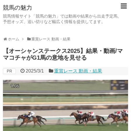
競馬の魅力
競馬情報サイト「競馬の魅力」では動画や結果から出走予定馬、
予想オッズ、追い切りなど幅広く情報を提供してます。
ホーム
重賞レース 動画・結果
【オーシャンステークス2025】結果・動画/マ
マコチャがG1馬の意地を見せる
2025/3/1
重賞レース 動画・結果
PR