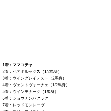
1着：ママコチャ
2着：ペアポルックス（1/2馬身）
3着：ウイングレイテスト（2馬身）
4着：ヴェントヴォーチェ（1/2馬身）
5着：ウインモナーク（1馬身）
6着：ショウナンハクラク
7着：レッドモンレーヴ