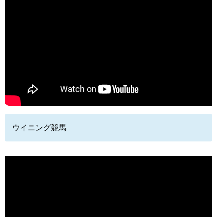
ウイニング競馬