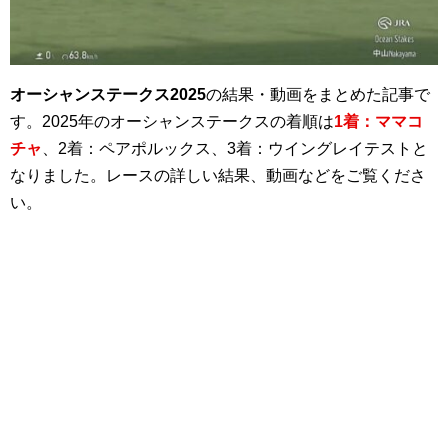
オーシャンステークス2025
の結果・動画をまとめた記事で
す。2025年のオーシャンステークスの着順は
1着：ママコ
チャ
、2着：ペアポルックス、3着：ウイングレイテストと
なりました。レースの詳しい結果、動画などをご覧くださ
い。