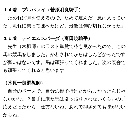
１４着 プルパレイ（菅原明良騎手）
「ためれば脚を使えるので、ためて運んだ。息は入ってい
たし流れに乗って運べたけど、最後は伸び切れなかった」
１５着 テイエムスパーダ（富田暁騎手）
「先生（木原師）のラスト重賞で枠も良かったので、この
馬の競馬をしました。かわされてからはしんどかったです
が悔いはないです。馬は頑張ってくれました。次の厩舎で
も頑張ってくれると思います」
（木原一良調教師）
「自分のペースで、自分の形で行けたからよかったんじゃ
ないかな。２番手に来た馬は引っ張りきれないくらいの手
応えだったから、仕方ないね。あれで押さえても味がない
からね」