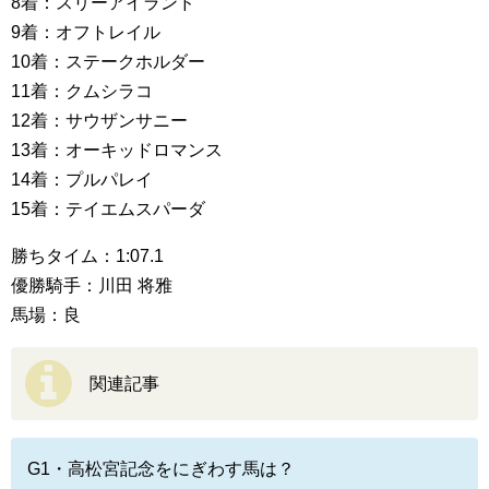
8着：スリーアイランド
9着：オフトレイル
10着：ステークホルダー
11着：クムシラコ
12着：サウザンサニー
13着：オーキッドロマンス
14着：プルパレイ
15着：テイエムスパーダ
勝ちタイム：1:07.1
優勝騎手：川田 将雅
馬場：良
関連記事
G1・高松宮記念をにぎわす馬は？