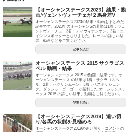
【オーシャンステークス2023】結果・動
画/ヴェントヴォーチェが２馬身差V
オーシャンステークス2023の結果・動画をまとめた
記事です。2023年のオーシャンSの着順は1着：ヴェ
ントヴォーチェ、2着：ディヴィナシオン、3着：エ
イシンスポッターとなりました。レースの詳しい結
果、動画などをご覧ください。
記事を読む
オーシャンステークス 2015 サクラゴス
ペル 動画・結果
オーシャンステークス 2015 の動画・結果です。オ
ーシャンステークス の結果は1着：サクラゴスペ
ル、2着：ハクサンムーン、3着：ベステゲシェン
ク。ダッシャーゴーゴー が勝利した オーシャンステ
ークス 2015 の詳しい結果、動画をご覧ください。
記事を読む
【オーシャンステークス2019】追い切
り/各馬の状態を見極めろ
オーシャンステークス2019の追い切り・コメントの