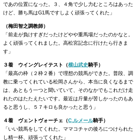
であの位置になった。３、４角で少し力むところはあった
けど、勝ち馬はG1馬ですしよく頑張ってくれた」
（梅田智之調教師）
「前走が負けすぎだったけどやや重馬場だったのかなと。
よく頑張ってくれました。高松宮記念に行けたら行きま
す」
３着 ウイングレイテスト（
横山武史
騎手）
「最高の枠（２枠２番）で理想の競馬ができた。普段、調
教に乗ってくれている松岡さんから、本当に良くなるまで
は、あともう一つと聞いていて、そのなかでもこれだけ走
れたのはたたえたいです。最近は斤量が苦しかったのもあ
ると思うし、５７キロも良かったと思う」
４着 ヴェントヴォーチェ（
C.ルメール
騎手）
「いい競馬をしてくれた。ママコチャの後ろにつけられた
し精一杯、頑張ってくれた」