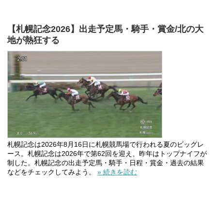
【札幌記念2026】出走予定馬・騎手・賞金/北の大
地が熱狂する
札幌記念は2026年8月16日に札幌競馬場で行われる夏のビッグレ
ース。札幌記念は2026年で第62回を迎え、昨年はトップナイフが
制した。札幌記念の出走予定馬・騎手・日程・賞金・過去の結果
などをチェックしてみよう。
» 続きを読む