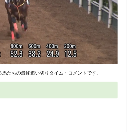
る馬たちの最終追い切りタイム・コメントです。