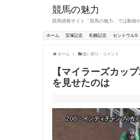
競馬の魅力
競馬情報サイト「競馬の魅力」では動画
ホーム
宝塚記念
札幌記念
セントウルS
ホーム
追い切り・コメント
【マイラーズカップ2
を見せたのは