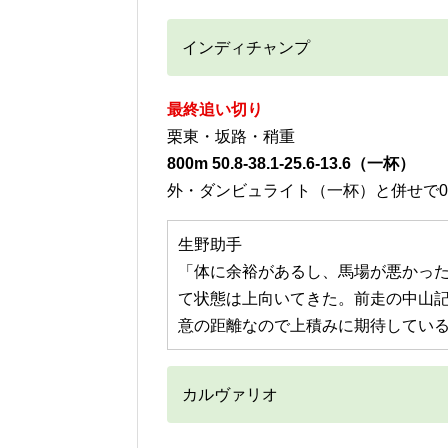
インディチャンプ
最終追い切り
栗東・坂路・稍重
800m 50.8-38.1-25.6-13.6（一杯）
外・ダンビュライト（一杯）と併せで0
生野助手
「体に余裕があるし、馬場が悪かっ
て状態は上向いてきた。前走の中山
意の距離なので上積みに期待してい
カルヴァリオ