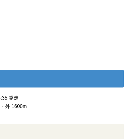
:35 発走
・外 1600m