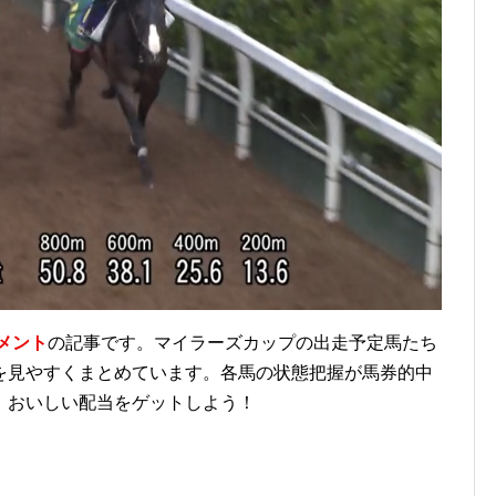
メント
の記事です。マイラーズカップの出走予定馬たち
を見やすくまとめています。各馬の状態把握が馬券的中
、おいしい配当をゲットしよう！