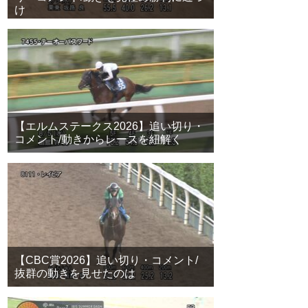
け
【エルムステークス2026】追い切り・
コメント/動きからレースを紐解く
【CBC賞2026】追い切り・コメント/
抜群の動きを見せたのは