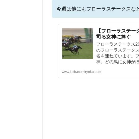
今週は他にもフローラステークスな
【フローラステーク
司る女神に捧ぐ
フローラステークス2
のフローラステーク
名を連ねています。
神。どの馬に女神が
www.keibanomiryoku.com