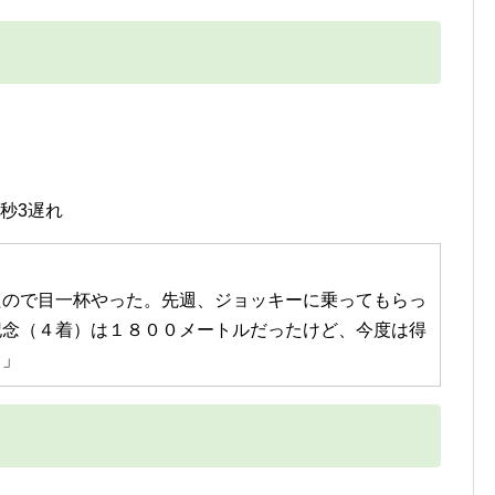
秒3遅れ
たので目一杯やった。先週、ジョッキーに乗ってもらっ
記念（４着）は１８００メートルだったけど、今度は得
る」