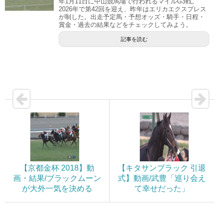
年1月11日に中山競馬場で行われるマイルG3戦。
2026年で第42回を迎え、昨年はエリカエクスプレス
が制した。出走予定馬・予想オッズ・騎手・日程・
賞金・過去の結果などをチェックしてみよう。
記事を読む
【京都金杯 2018】動
【キタサンブラック 引退
画・結果/ブラックムーン
式】動画/武豊「巡り会え
が大外一気を決める
て幸せだった」