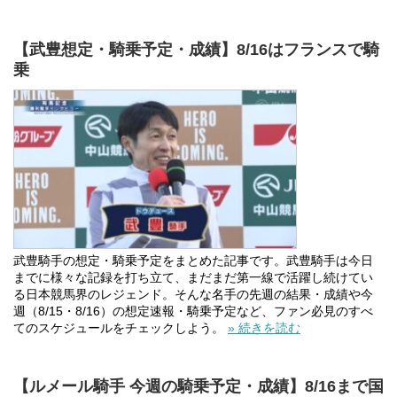
【武豊想定・騎乗予定・成績】8/16はフランスで騎
乗
武豊騎手の想定・騎乗予定をまとめた記事です。武豊騎手は今日
までに様々な記録を打ち立て、まだまだ第一線で活躍し続けてい
る日本競馬界のレジェンド。そんな名手の先週の結果・成績や今
週（8/15・8/16）の想定速報・騎乗予定など、ファン必見のすべ
てのスケジュールをチェックしよう。
» 続きを読む
【ルメール騎手 今週の騎乗予定・成績】8/16まで国