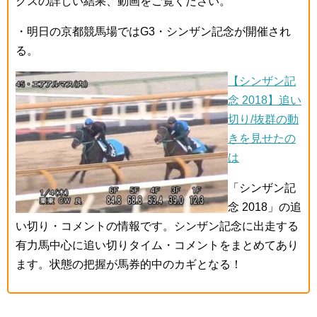
クスの詳しい結果、動画をご覧ください。
・明日の京都競馬場ではG3・シンザン記念が開催され
る。
【シンザン記
念 2018】追い
切り/抜群の動
きを見せたの
は
「シンザン記
念 2018」の追
い切り・コメントの情報です。シンザン記念に出走する
有力馬中心に追い切りタイム・コメントをまとめてあり
ます。状態の把握が馬券的中のカギとなる！