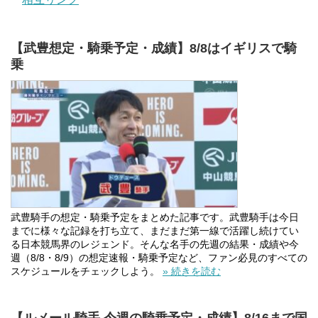
【武豊想定・騎乗予定・成績】8/8はイギリスで騎
乗
武豊騎手の想定・騎乗予定をまとめた記事です。武豊騎手は今日
までに様々な記録を打ち立て、まだまだ第一線で活躍し続けてい
る日本競馬界のレジェンド。そんな名手の先週の結果・成績や今
週（8/8・8/9）の想定速報・騎乗予定など、ファン必見のすべての
スケジュールをチェックしよう。
» 続きを読む
【ルメール騎手 今週の騎乗予定・成績】8/16まで国