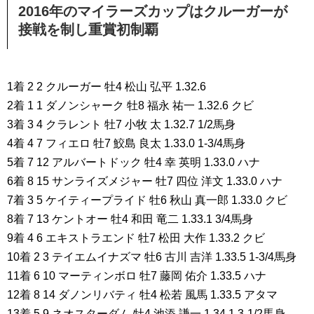
2016年のマイラーズカップはクルーガーが
接戦を制し重賞初制覇
1着 2 2 クルーガー 牡4 松山 弘平 1.32.6
2着 1 1 ダノンシャーク 牡8 福永 祐一 1.32.6 クビ
3着 3 4 クラレント 牡7 小牧 太 1.32.7 1/2馬身
4着 4 7 フィエロ 牡7 鮫島 良太 1.33.0 1-3/4馬身
5着 7 12 アルバートドック 牡4 幸 英明 1.33.0 ハナ
6着 8 15 サンライズメジャー 牡7 四位 洋文 1.33.0 ハナ
7着 3 5 ケイティープライド 牡6 秋山 真一郎 1.33.0 クビ
8着 7 13 ケントオー 牡4 和田 竜二 1.33.1 3/4馬身
9着 4 6 エキストラエンド 牡7 松田 大作 1.33.2 クビ
10着 2 3 テイエムイナズマ 牡6 古川 吉洋 1.33.5 1-3/4馬身
11着 6 10 マーティンボロ 牡7 藤岡 佑介 1.33.5 ハナ
12着 8 14 ダノンリバティ 牡4 松若 風馬 1.33.5 アタマ
13着 5 9 ネオスターダム 牡4 池添 謙一 1.34.1 3-1/2馬身