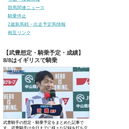
競馬関連ニュース
騎乗停止
2歳新馬戦・出走予定馬情報
相互リンク
【武豊想定・騎乗予定・成績】
8/8はイギリスで騎乗
武豊騎手の想定・騎乗予定をまとめた記事で
す。武豊騎手は今日までに様々な記録を打ち立