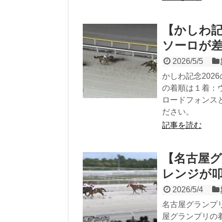
【かしわ記
ソーロが
2026/5/5
かしわ記念202
の着順は１着：
ロードフォンス
ださい。
記事を読む
【名古屋グ
レンジが
2026/5/4
名古屋グランプリ
屋グランプリの