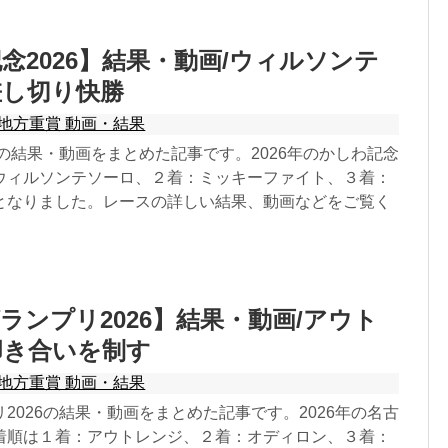
念2026】結果・動画/ウィルソンテ
差し切り快勝
地方重賞 動画・結果
6の結果・動画をまとめた記事です。2026年のかしわ記念
ウィルソンテソーロ、２着：ミッキーファイト、３着：
となりました。レースの詳しい結果、動画などをご覧く
ランプリ2026】結果・動画/アウト
叩き合いを制す
地方重賞 動画・結果
2026の結果・動画をまとめた記事です。2026年の名古
着順は１着：アウトレンジ、２着：オディロン、３着：