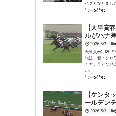
ハグとなりまし
記事を読む
【天皇賞春
ルがハナ
2026/5/3
天皇賞春2026
順は１着：クロ
イヤテラとなり
い。
記事を読む
【ケンタッ
ールデン
2026/5/3