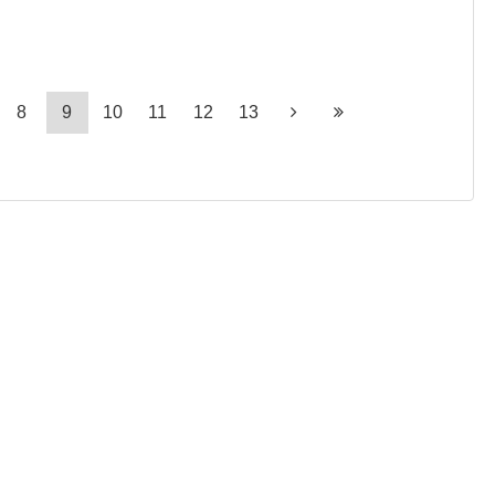
8
9
10
11
12
13