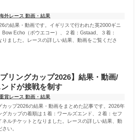
海外レース 動画・結果
2026の結果・動画です。イギリスで行われた英2000ギニ
ow Echo（ボウエコー）、２着：Gstaad、３着：
tormとなりました。レースの詳しい結果、動画をご覧くださ
プリングカップ2026】結果・動画/
エンドが接戦を制す
重賞レース 動画・結果
カップ2026の結果・動画をまとめた記事です。2026年
ングカップの着順は１着：ワールズエンド、２着：セフ
イネルチケットとなりました。レースの詳しい結果、動
ださい。