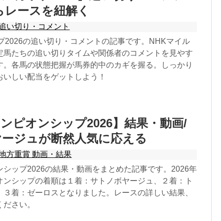
らレースを紐解く
追い切り・コメント
プ2026の追い切り・コメントの記事です。NHKマイル
定馬たちの追い切りタイムや関係者のコメントを見やす
す。各馬の状態把握が馬券的中のカギを握る。しっかり
おいしい配当をゲットしよう！
ンピオンシップ2026】結果・動画/
ヤージュが断然人気に応える
地方重賞 動画・結果
シップ2026の結果・動画をまとめた記事です。2026年
オンシップの着順は１着：サトノボヤージュ、２着：ト
、３着：ゼーロスとなりました。レースの詳しい結果、
ください。