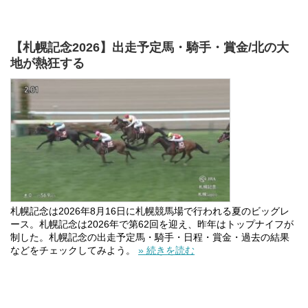
【札幌記念2026】出走予定馬・騎手・賞金/北の大
地が熱狂する
札幌記念は2026年8月16日に札幌競馬場で行われる夏のビッグレ
ース。札幌記念は2026年で第62回を迎え、昨年はトップナイフが
制した。札幌記念の出走予定馬・騎手・日程・賞金・過去の結果
などをチェックしてみよう。
» 続きを読む