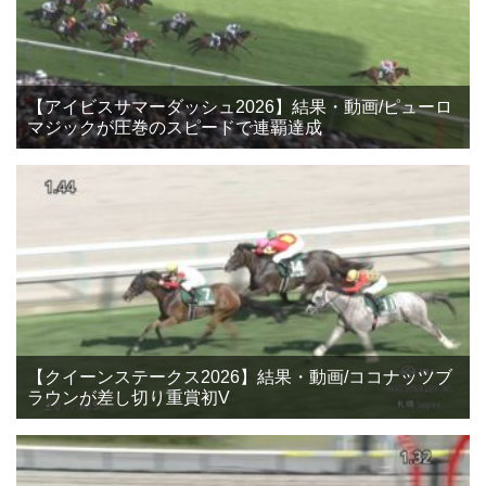
【アイビスサマーダッシュ2026】結果・動画/ピューロ
マジックが圧巻のスピードで連覇達成
【クイーンステークス2026】結果・動画/ココナッツブ
ラウンが差し切り重賞初V