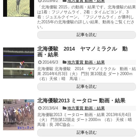
2015/6/2
地方重賞 動画・結果
「北海優駿 2015」の動画・結果です。北海優駿の結果
は1着：フジノサムライ、2着：タイムビヨンド、3
着：ジュエルクイーン。「フジノサムライ」が勝利し
た2015年の北海優駿の詳しい結果、動画をご覧くださ
い。
記事を読む
北海優駿 2014 ヤマノミラクル 動
画・結果
2014/6/3
地方重賞 動画・結果
北海優駿 北海優駿 2014 ヤマノミラクル 動画・結
果 2014年6月3日（火） 門別 第10競走 ダート2000ｍ
（右）天候：晴 馬場：...
記事を読む
北海優駿2013 ミータロー 動画・結果
2013/6/4
地方重賞 動画・結果
北海優駿2013 ミータロー 動画・結果 2013年6月4日
（火） 門別第12競走 ダート2000ｍ （右） 天候：晴
馬場：良 JBC協会...
記事を読む