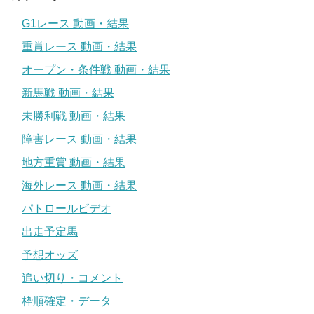
G1レース 動画・結果
重賞レース 動画・結果
オープン・条件戦 動画・結果
新馬戦 動画・結果
未勝利戦 動画・結果
障害レース 動画・結果
地方重賞 動画・結果
海外レース 動画・結果
パトロールビデオ
出走予定馬
予想オッズ
追い切り・コメント
枠順確定・データ