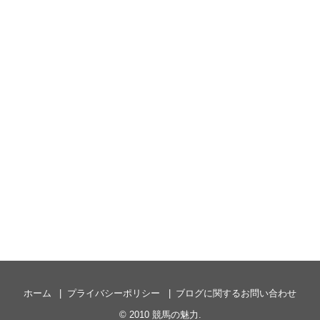
ホーム
プライバシーポリシー
ブログに関するお問い合わせ
© 2010
競馬の魅力
.