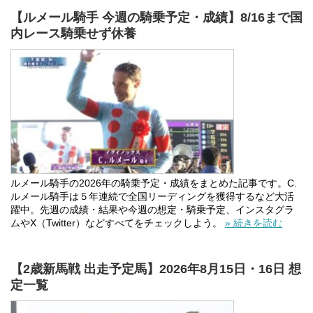
【ルメール騎手 今週の騎乗予定・成績】8/16まで国
内レース騎乗せず休養
ルメール騎手の2026年の騎乗予定・成績をまとめた記事です。C.
ルメール騎手は５年連続で全国リーディングを獲得するなど大活
躍中。先週の成績・結果や今週の想定・騎乗予定、インスタグラ
ムやX（Twitter）などすべてをチェックしよう。
» 続きを読む
【2歳新馬戦 出走予定馬】2026年8月15日・16日 想
定一覧