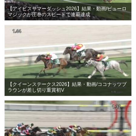
【アイビスサマーダッシュ2026】結果・動画/ピューロ
マジックが圧巻のスピードで連覇達成
【クイーンステークス2026】結果・動画/ココナッツブ
ラウンが差し切り重賞初V