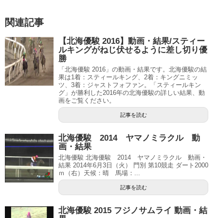
関連記事
【北海優駿 2016】動画・結果/スティー
ルキングがねじ伏せるように差し切り優
勝
「北海優駿 2016」の動画・結果です。北海優駿の結
果は1着：スティールキング、2着：キングニミッ
ツ、3着：ジャストフォファン。「スティールキン
グ」が勝利した2016年の北海優駿の詳しい結果、動
画をご覧ください。
記事を読む
北海優駿 2014 ヤマノミラクル 動
画・結果
北海優駿 北海優駿 2014 ヤマノミラクル 動画・
結果 2014年6月3日（火） 門別 第10競走 ダート2000
ｍ（右）天候：晴 馬場：...
記事を読む
北海優駿 2015 フジノサムライ 動画・結