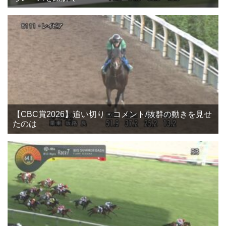
【CBC賞2026】追い切り・コメント/抜群の動きを見せ
たのは