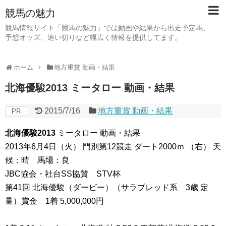
競馬の魅力
競馬情報サイト「競馬の魅力」では動画や結果から出走予定馬、
予想オッズ、追い切りなど幅広く情報を提供してます。
ホーム
地方重賞 動画・結果
北海優駿2013 ミータロー 動画・結果
2015/7/16
地方重賞 動画・結果
PR
北海優駿2013
ミータロー 動画・結果
2013年6月4日（火） 門別第12競走 ダート2000ｍ （右） 天
候：晴 馬場：良
JBC協会・社台SS協賛 STV杯
第41回 北海優駿（ダービー）（サラブレッド系 3歳 定
量）賞金 1着 5,000,000円