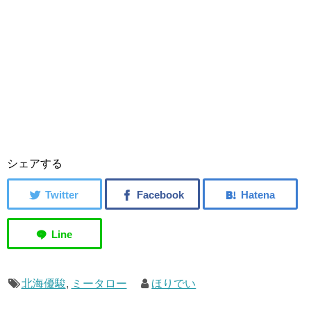
シェアする
北海優駿
,
ミータロー
ほりでい