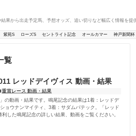
や結果から出走予定馬、予想オッズ、追い切りなど幅広く情報を提
紫苑S
ローズS
セントライト記念
オールカマー
神戸新聞杯
一覧
2011 レッドデイヴィス 動画・結果
重賞レース 動画・結果
11」の動画・結果です。鳴尾記念の結果は1着：レッドデ
：ショウナンマイティ、3着：サダムパテック。「レッド
勝利した鳴尾記念の詳しい結果、動画をご覧ください。