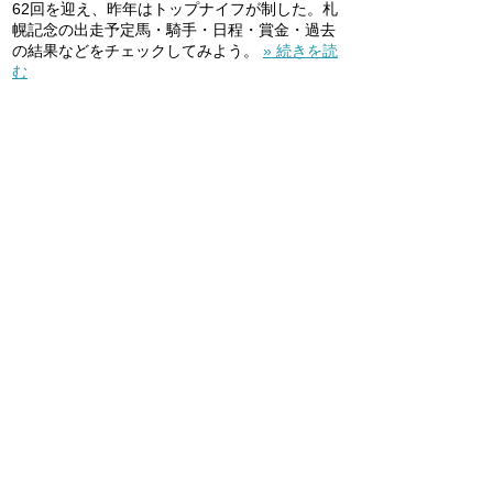
62回を迎え、昨年はトップナイフが制した。札
幌記念の出走予定馬・騎手・日程・賞金・過去
の結果などをチェックしてみよう。
» 続きを読
む