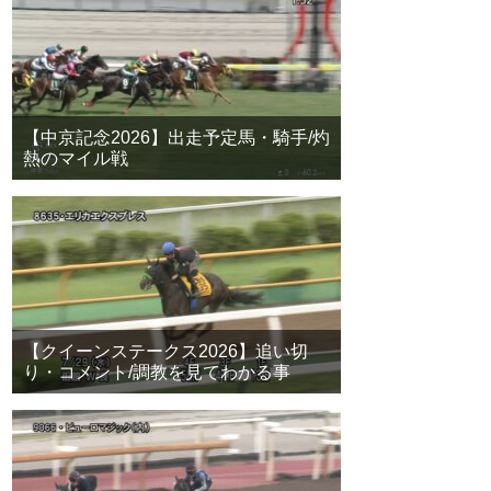
【中京記念2026】出走予定馬・騎手/灼
熱のマイル戦
【クイーンステークス2026】追い切
り・コメント/調教を見てわかる事