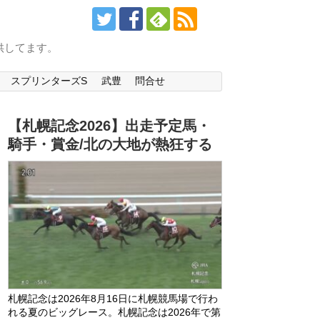
供してます。
スプリンターズS
武豊
問合せ
【札幌記念2026】出走予定馬・
騎手・賞金/北の大地が熱狂する
札幌記念は2026年8月16日に札幌競馬場で行わ
れる夏のビッグレース。札幌記念は2026年で第