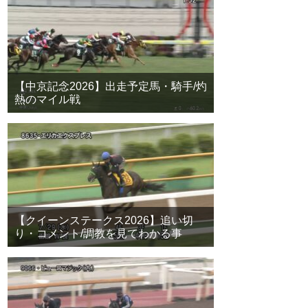
【中京記念2026】出走予定馬・騎手/灼
熱のマイル戦
【クイーンステークス2026】追い切
り・コメント/調教を見てわかる事