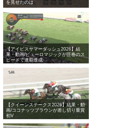
を見せたのは
【アイビスサマーダッシュ2026】結
果・動画/ピューロマジックが圧巻のス
ピードで連覇達成
【クイーンステークス2026】結果・動
画/ココナッツブラウンが差し切り重賞
初V