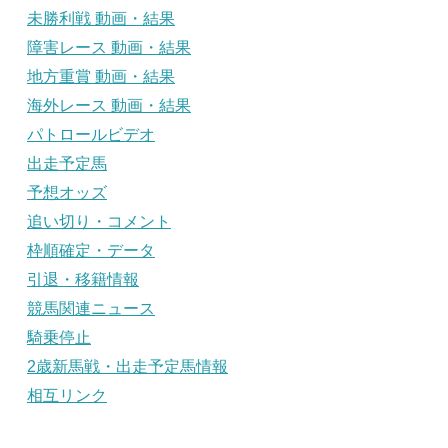
未勝利戦 動画・結果
障害レース 動画・結果
地方重賞 動画・結果
海外レース 動画・結果
パトロールビデオ
出走予定馬
予想オッズ
追い切り・コメント
枠順確定・データ
引退・移籍情報
競馬関連ニュース
騎乗停止
2歳新馬戦・出走予定馬情報
相互リンク