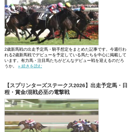
2歳新馬戦の出走予定馬・騎手想定をまとめた記事です。今週行わ
れる2歳新馬戦でデビューを予定している馬たちを中心に掲載して
います。有力馬・注目馬たちがどんなデビュー戦を迎えるのだろ
うか。
» 続きを読む
【スプリンターズステークス2026】出走予定馬・日
程・賞金/混戦必至の電撃戦