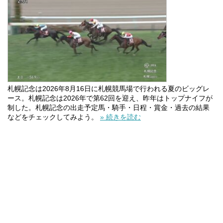
札幌記念は2026年8月16日に札幌競馬場で行われる夏のビッグレ
ース。札幌記念は2026年で第62回を迎え、昨年はトップナイフが
制した。札幌記念の出走予定馬・騎手・日程・賞金・過去の結果
などをチェックしてみよう。
» 続きを読む