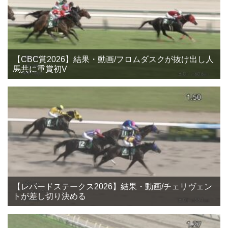
【CBC賞2026】結果・動画/フロムダスクが抜け出し人
馬共に重賞初V
【レパードステークス2026】結果・動画/チェリヴェン
トが差し切り決める