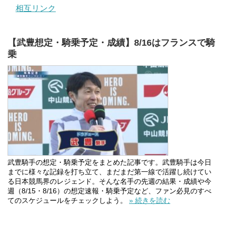
相互リンク
【武豊想定・騎乗予定・成績】8/16はフランスで騎
乗
武豊騎手の想定・騎乗予定をまとめた記事です。武豊騎手は今日
までに様々な記録を打ち立て、まだまだ第一線で活躍し続けてい
る日本競馬界のレジェンド。そんな名手の先週の結果・成績や今
週（8/15・8/16）の想定速報・騎乗予定など、ファン必見のすべ
てのスケジュールをチェックしよう。
» 続きを読む