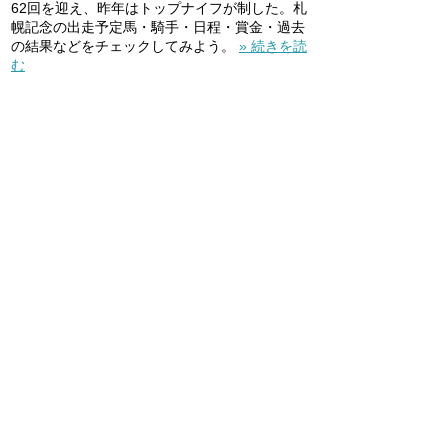
62回を迎え、昨年はトップナイフが制した。札
幌記念の出走予定馬・騎手・日程・賞金・過去
の結果などをチェックしてみよう。
» 続きを読
む