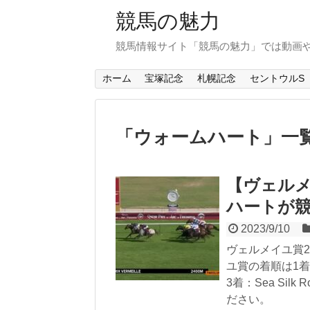
競馬の魅力
競馬情報サイト「競馬の魅力」では動画
ホーム
宝塚記念
札幌記念
セントウルS
「
ウォームハート
」
一
【ヴェルメ
ハートが
2023/9/10
ヴェルメイユ賞
ユ賞の着順は1着：
3着：Sea Si
ださい。