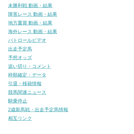
未勝利戦 動画・結果
障害レース 動画・結果
地方重賞 動画・結果
海外レース 動画・結果
パトロールビデオ
出走予定馬
予想オッズ
追い切り・コメント
枠順確定・データ
引退・移籍情報
競馬関連ニュース
騎乗停止
2歳新馬戦・出走予定馬情報
相互リンク