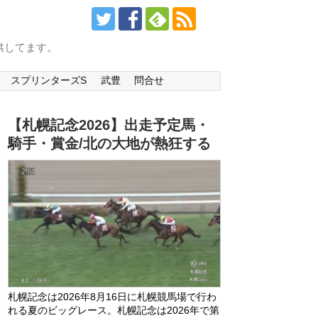
供してます。
スプリンターズS
武豊
問合せ
【札幌記念2026】出走予定馬・
騎手・賞金/北の大地が熱狂する
札幌記念は2026年8月16日に札幌競馬場で行わ
れる夏のビッグレース。札幌記念は2026年で第