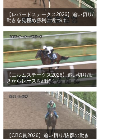
【レパードステークス2026】追い切り/
動きを見極め勝利に近づけ
【エルムステークス2026】追い切り/動
きからレースを紐解く
【CBC賞2026】追い切り/抜群の動き