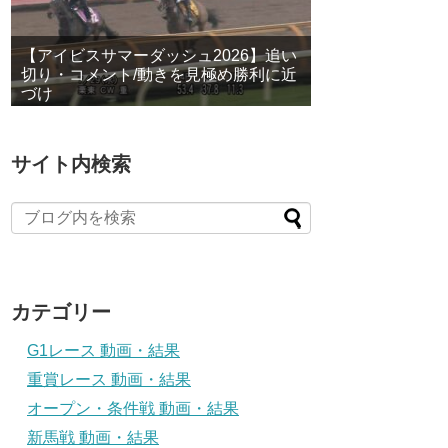
【アイビスサマーダッシュ2026】追い
切り・コメント/動きを見極め勝利に近
づけ
サイト内検索
カテゴリー
G1レース 動画・結果
重賞レース 動画・結果
オープン・条件戦 動画・結果
新馬戦 動画・結果