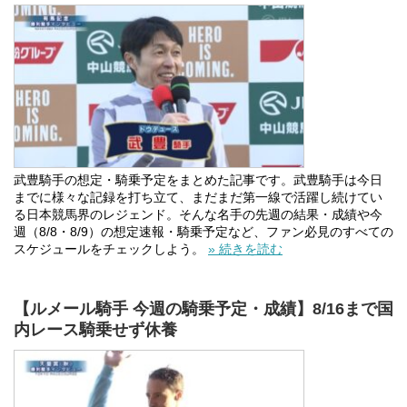
武豊騎手の想定・騎乗予定をまとめた記事です。武豊騎手は今日
までに様々な記録を打ち立て、まだまだ第一線で活躍し続けてい
る日本競馬界のレジェンド。そんな名手の先週の結果・成績や今
週（8/8・8/9）の想定速報・騎乗予定など、ファン必見のすべての
スケジュールをチェックしよう。
» 続きを読む
【ルメール騎手 今週の騎乗予定・成績】8/16まで国
内レース騎乗せず休養