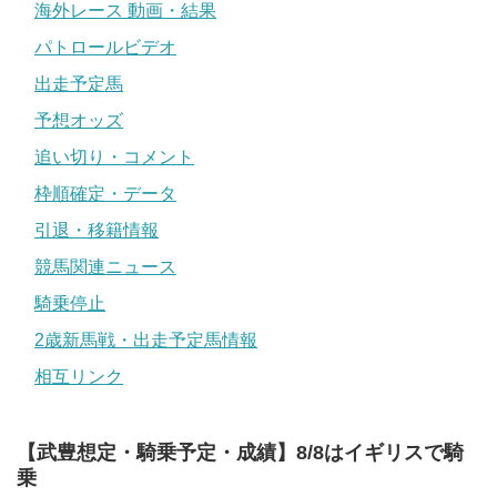
海外レース 動画・結果
パトロールビデオ
出走予定馬
予想オッズ
追い切り・コメント
枠順確定・データ
引退・移籍情報
競馬関連ニュース
騎乗停止
2歳新馬戦・出走予定馬情報
相互リンク
【武豊想定・騎乗予定・成績】8/8はイギリスで騎
乗