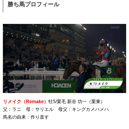
勝ち馬プロフィール
リメイク（Remake）
牡5/栗毛 新谷 功一（栗東）
父：ラニ 母：サリエル 母父：キングカメハメハ
馬名の由来：作り直す