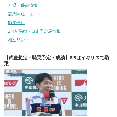
引退・移籍情報
競馬関連ニュース
騎乗停止
2歳新馬戦・出走予定馬情報
相互リンク
【武豊想定・騎乗予定・成績】8/8はイギリスで騎
乗