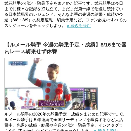
武豊騎手の想定・騎乗予定をまとめた記事です。武豊騎手は今日
までに様々な記録を打ち立て、まだまだ第一線で活躍し続けてい
る日本競馬界のレジェンド。そんな名手の先週の結果・成績や今
週（8/8・8/9）の想定速報・騎乗予定など、ファン必見のすべての
スケジュールをチェックしよう。
» 続きを読む
【ルメール騎手 今週の騎乗予定・成績】8/16まで国
内レース騎乗せず休養
ルメール騎手の2026年の騎乗予定・成績をまとめた記事です。C.
ルメール騎手は５年連続で全国リーディングを獲得するなど大活
躍中。先週の成績・結果や今週の想定・騎乗予定、インスタグラ
ムやX（Twitter）などすべてをチェックしよう。
» 続きを読む