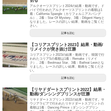
切る
アルクオーツスプリント2024の結果・動画です。ド
バイで行われたアルクオーツスプリントの着順は1
着：California Spangle（カリフォルニアスパング
ル）、2着：Star Of Mystery、3着：Diligent Harryと
なりました。レースの詳しい結果、動画をご覧くだ
さい。
記事を読む
【コリアスプリント2023】結果・動画/
リメイクが突き抜け圧勝
コリアスプリント2023の結果・動画です。韓国で行
われたコリアSの着順は1着：Remake（リメイ
ク）、2着：Beolmaui Star、3着：Bathrat Leonとな
りました。レースの詳しい結果、動画をご覧くださ
い。
記事を読む
【リヤドダートスプリント2022】結果・
動画/ダンシングプリンスが圧勝
リヤドダートスプリント2022の結果・動画です。サ
ウジアラビアで行われたリヤドダートスプリントの
着順は1着：Dancing Prince（ダンシングプリン