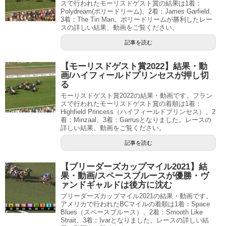
スで行われたモーリスドゲスト賞の結果は1着：
Polydream(ポリードリーム)、2着：James Garfield、
3着：The Tin Man。ポリードリームが勝利したレー
スの詳しい結果、動画をご覧ください。
記事を読む
【モーリスドゲスト賞2022】結果・動
画/ハイフィールドプリンセスが押し切
る
モーリスドゲスト賞2022の結果・動画です。フラン
スで行われたモーリスドゲスト賞の着順は1着：
Highfield Princess（ハイフィールドプリンセス）、2
着：Minzaal、3着：Garrusとなりました。レースの
詳しい結果、動画をご覧ください。
記事を読む
【ブリーダーズカップマイル2021】結
果・動画/スペースブルースが優勝・ヴ
ァンドギャルドは後方に沈む
ブリーダーズカップマイル2021の結果・動画です。
アメリカで行われたBCマイルの着順は1着：Space
Blues（スペースブルース）、2着：Smooth Like
Strait、3着：Ivarとなりました。レースの詳しい結