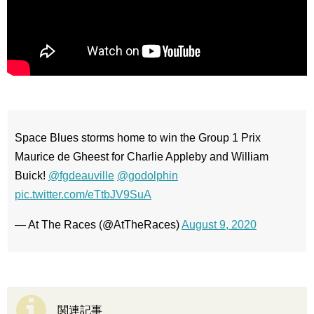
Space Blues storms home to win the Group 1 Prix
Maurice de Gheest for Charlie Appleby and William
Buick!
@fgdeauville
@godolphin
pic.twitter.com/eTtbJV9SuA
— At The Races (@AtTheRaces)
August 9, 2020
関連記事