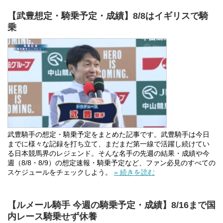
【武豊想定・騎乗予定・成績】8/8はイギリスで騎
乗
武豊騎手の想定・騎乗予定をまとめた記事です。武豊騎手は今日
までに様々な記録を打ち立て、まだまだ第一線で活躍し続けてい
る日本競馬界のレジェンド。そんな名手の先週の結果・成績や今
週（8/8・8/9）の想定速報・騎乗予定など、ファン必見のすべての
スケジュールをチェックしよう。
» 続きを読む
【ルメール騎手 今週の騎乗予定・成績】8/16まで国
内レース騎乗せず休養