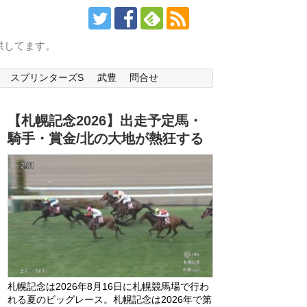
供してます。
スプリンターズS
武豊
問合せ
【札幌記念2026】出走予定馬・
騎手・賞金/北の大地が熱狂する
札幌記念は2026年8月16日に札幌競馬場で行わ
れる夏のビッグレース。札幌記念は2026年で第