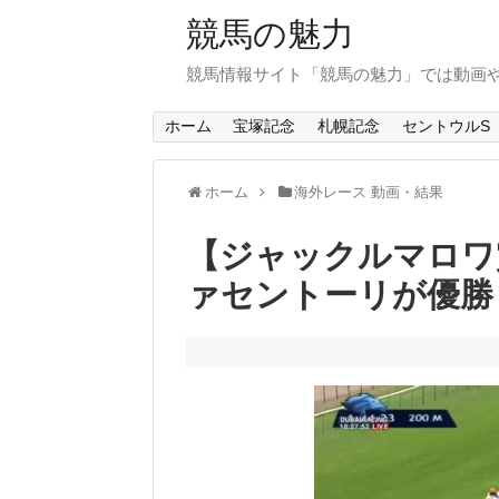
競馬の魅力
競馬情報サイト「競馬の魅力」では動画
ホーム
宝塚記念
札幌記念
セントウルS
ホーム
海外レース 動画・結果
【ジャックルマロワ賞
ァセントーリが優勝