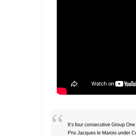
It’s four consecutive Group One 
Prix Jacques le Marois under 