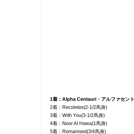
1着：Alpha Centauri・アルファセン
2着：Recoletos(2-1/2馬身)
3着：With You(3-1/2馬身)
4着：Noor Al Hawa(1馬身)
5着：Romanised(3/4馬身)