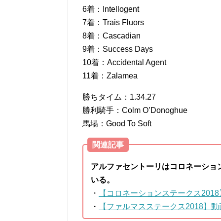
6着：Intellogent
7着：Trais Fluors
8着：Cascadian
9着：Success Days
10着：Accidental Agent
11着：Zalamea
勝ちタイム：1.34.27
勝利騎手：Colm O’Donoghue
馬場：Good To Soft
関連記事
アルファセントーリはコロネーショ
いる。
・
【コロネーションステークス201
・
【ファルマスステークス2018】