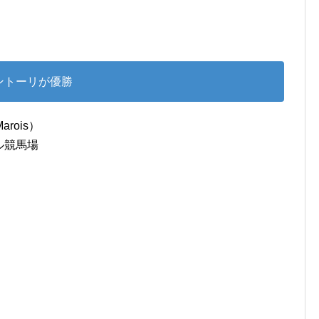
ントーリが優勝
Marois）
ル競馬場