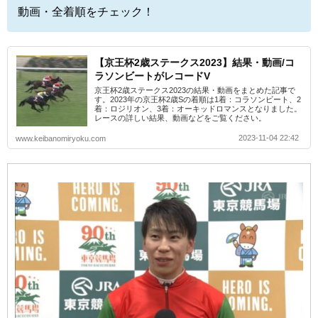
動画・全着順をチェック！
【京王杯2歳ステークス2023】結果・動画/コ
ラソンビートがレコードV
京王杯2歳ステークス2023の結果・動画をまとめた記事で
す。2023年の京王杯2歳Sの着順は1着：コラソンビート、2
着：ロジリオン、3着：オーキッドロマンスとなりました。
レースの詳しい結果、動画などをご覧ください。
2023-11-04 22:42
www.keibanomiryoku.com