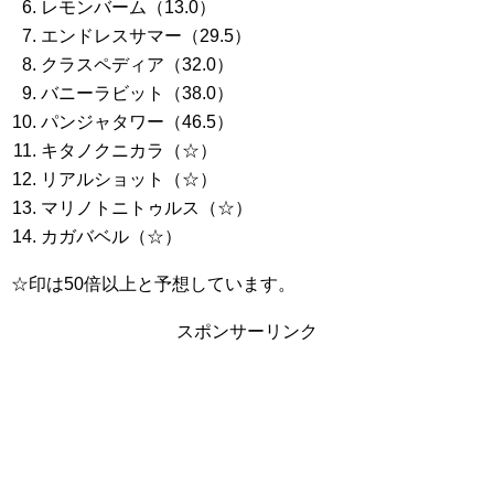
レモンバーム（13.0）
エンドレスサマー（29.5）
クラスペディア（32.0）
バニーラビット（38.0）
パンジャタワー（46.5）
キタノクニカラ（☆）
リアルショット（☆）
マリノトニトゥルス（☆）
カガバベル（☆）
☆印は50倍以上と予想しています。
スポンサーリンク