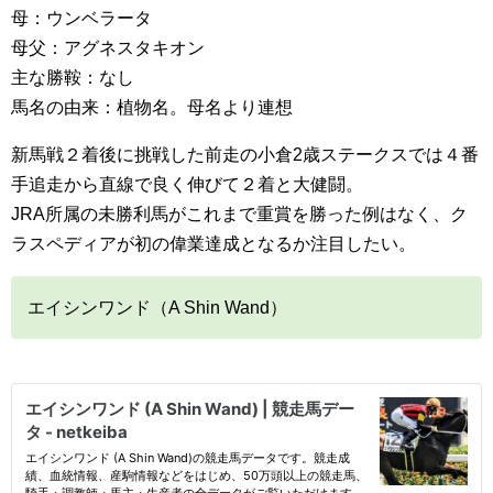
母：ウンベラータ
母父：アグネスタキオン
主な勝鞍：なし
馬名の由来：植物名。母名より連想
新馬戦２着後に挑戦した前走の小倉2歳ステークスでは４番
手追走から直線で良く伸びて２着と大健闘。
JRA所属の未勝利馬がこれまで重賞を勝った例はなく、ク
ラスペディアが初の偉業達成となるか注目したい。
エイシンワンド（A Shin Wand）