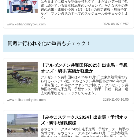
は今日までに様々な記録を打ち立て、まだまだ第一線で活
躍し続けている日本競馬界のレジェンド。そんな名手の先
週の結果・成績や今週（8/8・8/9）の想定速報・騎乗予定
など、ファン必見のすべてのスケジュールをチェックしよ
う。
2026-08-07 07:57
www.keibanomiryoku.com
同週に行われる他の重賞もチェック！
【アルゼンチン共和国杯2025】出走馬・予想
オッズ・騎手/実績か軽量か
アルゼンチン共和国杯は2025年11月9日に東京競馬場で行
われるハンデG2戦。アルゼンチン共和国杯は2025年で第
63回を迎え、昨年はハヤヤッコが制した。アルゼンチン共
和国杯の出走予定馬・予想オッズ・騎手・日程・賞金・過
去の結果などをチェックしてみよう。
2025-11-06 16:05
www.keibanomiryoku.com
【みやこステークス2024】出走馬・予想オッ
ズ・騎手/混戦模様
みやこステークス2024の出走予定馬・予想オッズ・騎手の
情報です。みやこステークスは2024年11月3日に京都競馬