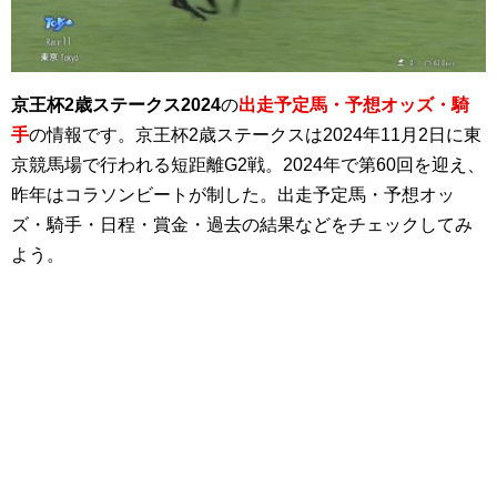
京王杯2歳ステークス2024
の
出走予定馬・予想オッズ・騎
手
の情報です。京王杯2歳ステークスは2024年11月2日に東
京競馬場で行われる短距離G2戦。2024年で第60回を迎え、
昨年はコラソンビートが制した。出走予定馬・予想オッ
ズ・騎手・日程・賞金・過去の結果などをチェックしてみ
よう。