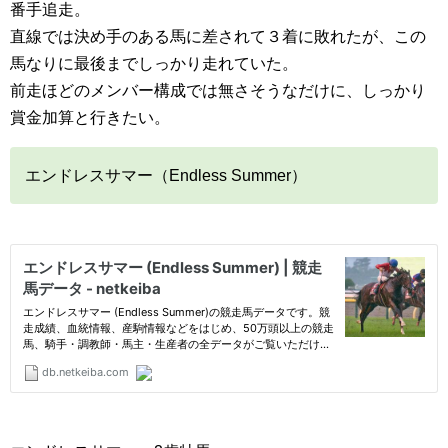
番手追走。
直線では決め手のある馬に差されて３着に敗れたが、この
馬なりに最後までしっかり走れていた。
前走ほどのメンバー構成では無さそうなだけに、しっかり
賞金加算と行きたい。
エンドレスサマー（Endless Summer）