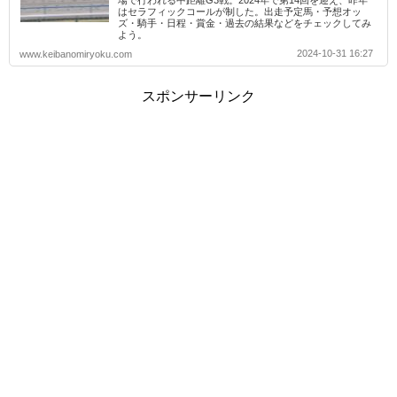
場で行われる中距離G3戦。2024年で第14回を迎え、昨年
はセラフィックコールが制した。出走予定馬・予想オッ
ズ・騎手・日程・賞金・過去の結果などをチェックしてみ
よう。
2024-10-31 16:27
www.keibanomiryoku.com
スポンサーリンク