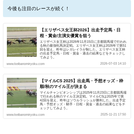
今後も注目のレースが続く！
【エリザベス女王杯2026】出走予定馬・日
程・賞金/主演女優賞を狙う
エリザベス女王杯は2026年11月15日に京都競馬場で行われ
る秋の最強牝馬決定戦。エリザベス女王杯は2026年で第51
回を迎え、昨年はレガレイラが制した。エリザベス女王杯
の出走予定馬・日程・賞金・過去の結果などをチェックし
てみよう。
2026-07-03 14:10
www.keibanomiryoku.com
【マイルCS 2025】出走馬・予想オッズ・枠
順/秋のマイル王が決まる
マイルチャンピオンシップは2025年11月23日に京都競馬場
で行われる秋のマイル王決定戦。マイルCSは2025年で第
42回を迎え、昨年はソウルラッシュが勝利した。出走予定
馬・予想オッズ・騎手・日程・賞金・過去の結果などをチ
ェックしてみよう。
2025-11-21 17:50
www.keibanomiryoku.com