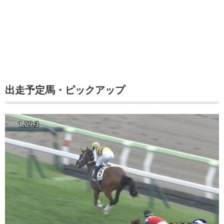
出走予定馬・ピックアップ