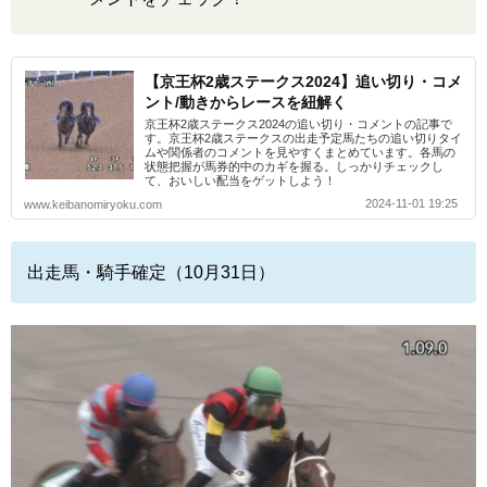
【京王杯2歳ステークス2024】追い切り・コメ
ント/動きからレースを紐解く
京王杯2歳ステークス2024の追い切り・コメントの記事で
す。京王杯2歳ステークスの出走予定馬たちの追い切りタイ
ムや関係者のコメントを見やすくまとめています。各馬の
状態把握が馬券的中のカギを握る。しっかりチェックし
て、おいしい配当をゲットしよう！
2024-11-01 19:25
www.keibanomiryoku.com
出走馬・騎手確定（10月31日）