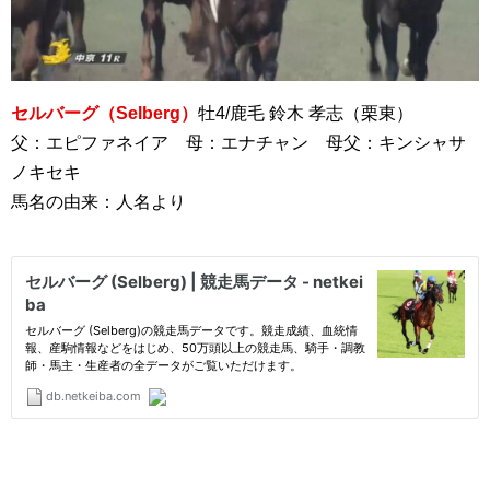
セルバーグ（Selberg）
牡4/鹿毛 鈴木 孝志（栗東）
父：エピファネイア 母：エナチャン 母父：キンシャサ
ノキセキ
馬名の由来：人名より