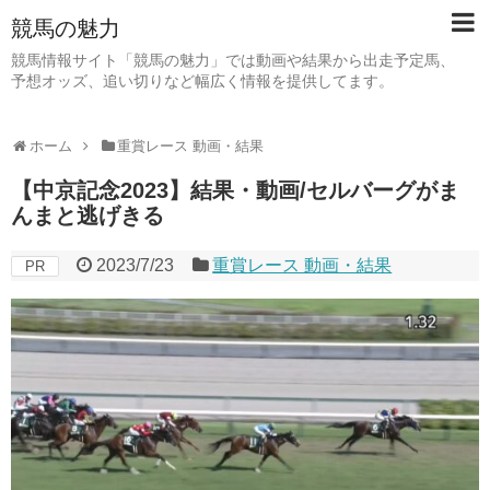
競馬の魅力
競馬情報サイト「競馬の魅力」では動画や結果から出走予定馬、
予想オッズ、追い切りなど幅広く情報を提供してます。
ホーム
重賞レース 動画・結果
【中京記念2023】結果・動画/セルバーグがま
んまと逃げきる
2023/7/23
重賞レース 動画・結果
PR