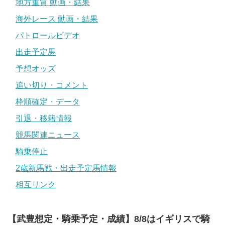
地方重賞 動画・結果
海外レース 動画・結果
パトロールビデオ
出走予定馬
予想オッズ
追い切り・コメント
枠順確定・データ
引退・移籍情報
競馬関連ニュース
騎乗停止
2歳新馬戦・出走予定馬情報
相互リンク
【武豊想定・騎乗予定・成績】8/8はイギリスで騎