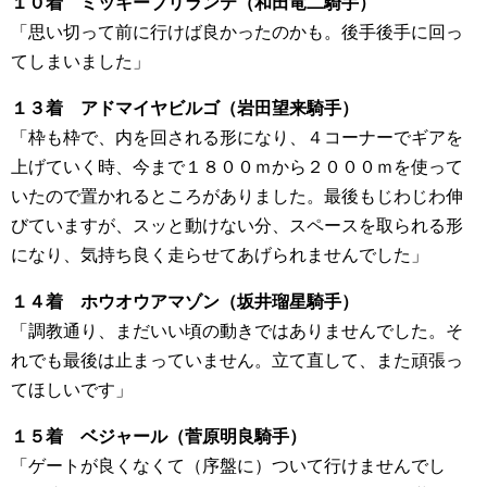
１０着 ミッキーブリランテ（和田竜二騎手）
「思い切って前に行けば良かったのかも。後手後手に回っ
てしまいました」
１３着 アドマイヤビルゴ（岩田望来騎手）
「枠も枠で、内を回される形になり、４コーナーでギアを
上げていく時、今まで１８００ｍから２０００ｍを使って
いたので置かれるところがありました。最後もじわじわ伸
びていますが、スッと動けない分、スペースを取られる形
になり、気持ち良く走らせてあげられませんでした」
１４着 ホウオウアマゾン（坂井瑠星騎手）
「調教通り、まだいい頃の動きではありませんでした。そ
れでも最後は止まっていません。立て直して、また頑張っ
てほしいです」
１５着 ベジャール（菅原明良騎手）
「ゲートが良くなくて（序盤に）ついて行けませんでし