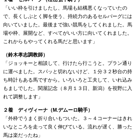
「いい枠を引けましたし、馬場も結構悪くなっていたの
で、長くしぶとく脚を使う、持続力のあるセルバーグには
向いていました。最後まで強い競馬をしてくれました。馬
場や枠、展開など、すべてがいい方に向いてくれました。
これからもやってくれる馬だと思います」
（鈴木孝志調教師）
「ジョッキーと相談して、行けたら行こうと。プラン通り
に運べました。スパッと切れないけど、１分３２秒台の持
ち時計もある馬ですから。いろいろと工夫して、いれ込み
もましでした。関屋記念（８月１３日、新潟）を視野に入
れて調整します」
２着 ディヴィーナ（M.デムーロ騎手）
「外枠でうまく折り合いもついた。３～４コーナーはきれ
いなところを走って良く伸びている。流れが遅く、勝った
馬は楽だったね」