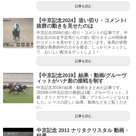
記事を読む
【中京記念2024】追い切り・コメント/
抜群の動きを見せたのは
中京記念2024の追い切り・コメントの記事です。中
京記念の出走予定馬たちの追い切りタイムや関係者
のコメントを見やすくまとめています。各馬の状態
把握が馬券的中のカギを握る。しっかりチェックし
て、おいしい配当をゲットしよう！
記事を読む
【中京記念2019】結果・動画/グルーヴ
ィットがハナ差の接戦を制す
中京記念2019の結果・動画をまとめた記事です。
2019年の中京記念の着順は1着：グルーヴィット、2
着：クリノガウディー、3着：プリモシーンとなりま
した。レースの詳しい結果、動画などをご覧くださ
い。
記事を読む
中京記念 2011 ナリタクリスタル 動画・
結果