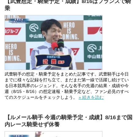
【武豊想定・騎乗予定・成績】8/16はフランスで騎
乗
武豊騎手の想定・騎乗予定をまとめた記事です。武豊騎手は今日
までに様々な記録を打ち立て、まだまだ第一線で活躍し続けてい
る日本競馬界のレジェンド。そんな名手の先週の結果・成績や今
週（8/15・8/16）の想定速報・騎乗予定など、ファン必見のすべ
てのスケジュールをチェックしよう。
» 続きを読む
【ルメール騎手 今週の騎乗予定・成績】8/16まで国
内レース騎乗せず休養