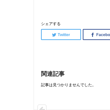
シェアする
関連記事
記事は見つかりませんでした。