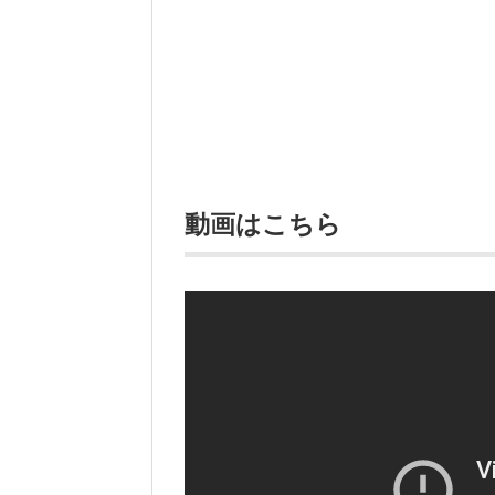
動画はこちら