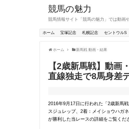
競馬の魅力
競馬情報サイト「競馬の魅力」では動画
ホーム
宝塚記念
札幌記念
セントウルS
ホーム
新馬戦 動画・結果
【2歳新馬戦】動画
直線独走で8馬身差
2016年9月17日に行われた「2歳新
スジュレップ、2着：メイショウハガ
が勝利した当レースの詳細をご覧くだ