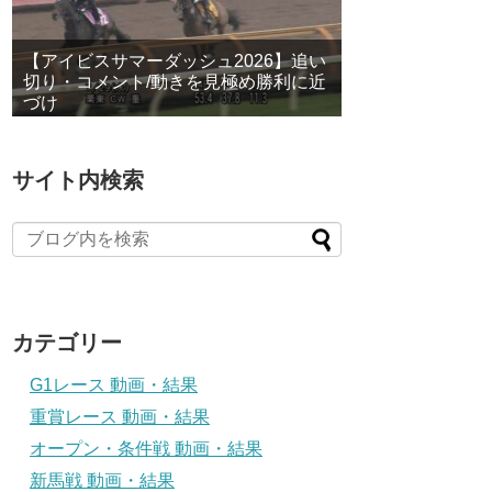
【アイビスサマーダッシュ2026】追い
切り・コメント/動きを見極め勝利に近
づけ
サイト内検索
カテゴリー
G1レース 動画・結果
重賞レース 動画・結果
オープン・条件戦 動画・結果
新馬戦 動画・結果