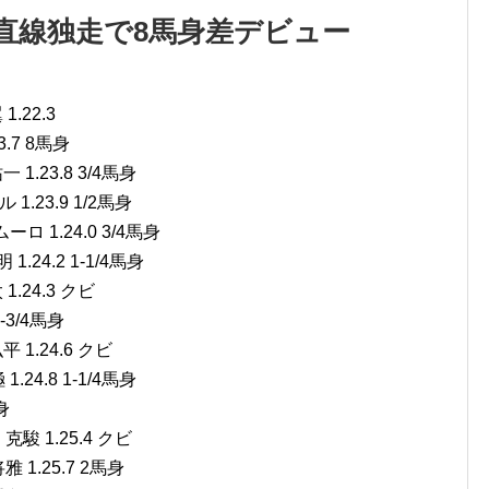
直線独走で8馬身差デビュー
.22.3
3.7 8馬身
1.23.8 3/4馬身
1.23.9 1/2馬身
ロ 1.24.0 3/4馬身
.24.2 1-1/4馬身
1.24.3 クビ
1-3/4馬身
 1.24.6 クビ
.24.8 1-1/4馬身
身
克駿 1.25.4 クビ
 1.25.7 2馬身