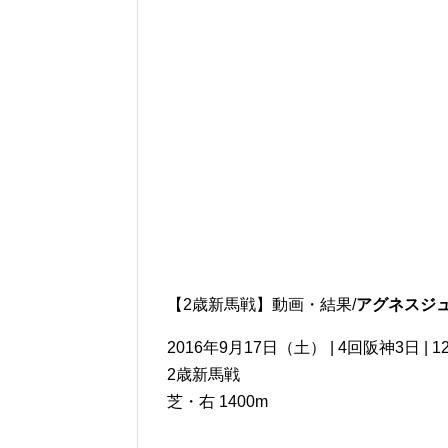
【2歳新馬戦】動画・結果/
アグネスジ
2016年9月17日（土） | 4回阪神3日 | 1
2歳新馬戦
芝・右 1400m