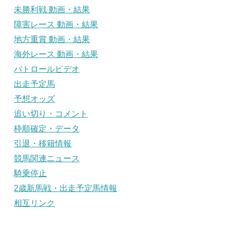
未勝利戦 動画・結果
障害レース 動画・結果
地方重賞 動画・結果
海外レース 動画・結果
パトロールビデオ
出走予定馬
予想オッズ
追い切り・コメント
枠順確定・データ
引退・移籍情報
競馬関連ニュース
騎乗停止
2歳新馬戦・出走予定馬情報
相互リンク