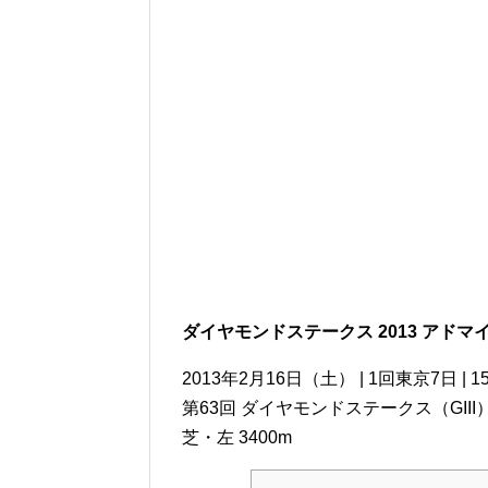
ダイヤモンドステークス 2013 アドマ
2013年2月16日（土） | 1回東京7日 | 1
第63回 ダイヤモンドステークス（GIII
芝・左 3400m