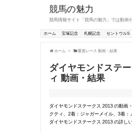
競馬の魅力
競馬情報サイト「競馬の魅力」では動画
ホーム
宝塚記念
札幌記念
セントウルS
ホーム
重賞レース 動画・結果
ダイヤモンドステーク
ィ 動画・結果
ダイヤモンドステークス 2013 の動
クティ、2着：ジャガーメイル、3着：
ダイヤモンドステークス 2013 の詳