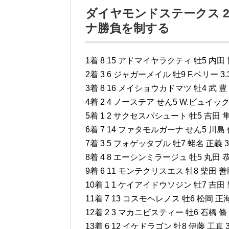
ダイヤモンドステークス 
ナ勝負を制する
1着 8 15 アドマイヤラクティ 牡5 内田 博
2着 3 6 ジャガーメイル 牡9 F.ベリー 3.32
3着 8 16 メイショウカドマツ 牡4 武 豊 3
4着 2 4 ノーステア せん5 W.ビュイック 3
5着 1 2 サクセスパシュート 牡5 吉田 隼人 
6着 7 14 ファタモルガーナ せん5 川島 信二
7着 3 5 フォゲッタブル 牡7 蛯名 正義 3.
8着 4 8 エーシンミラージュ 牡5 丸田 恭介
9着 6 11 モンテクリスエス 牡8 柴田 善臣 3
10着 1 1 ケイアイドウソジン 牡7 吉田 豊 
11着 7 13 コスモヘレノス 牡6 松岡 正海 3
12着 2 3 マカニビスティー 牡6 石橋 脩 3.
13着 6 12 イケドラゴン 牡8 伊藤 工真 3.