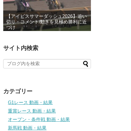
【アイビスサマーダッシュ2026】追い
切り・コメント/動きを見極め勝利に近
づけ
サイト内検索
カテゴリー
G1レース 動画・結果
重賞レース 動画・結果
オープン・条件戦 動画・結果
新馬戦 動画・結果