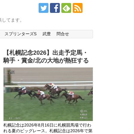
供してます。
スプリンターズS
武豊
問合せ
【札幌記念2026】出走予定馬・
騎手・賞金/北の大地が熱狂する
札幌記念は2026年8月16日に札幌競馬場で行わ
れる夏のビッグレース。札幌記念は2026年で第