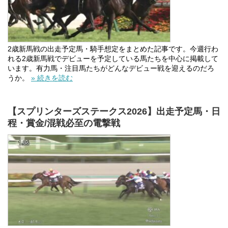
2歳新馬戦の出走予定馬・騎手想定をまとめた記事です。今週行わ
れる2歳新馬戦でデビューを予定している馬たちを中心に掲載して
います。有力馬・注目馬たちがどんなデビュー戦を迎えるのだろ
うか。
» 続きを読む
【スプリンターズステークス2026】出走予定馬・日
程・賞金/混戦必至の電撃戦