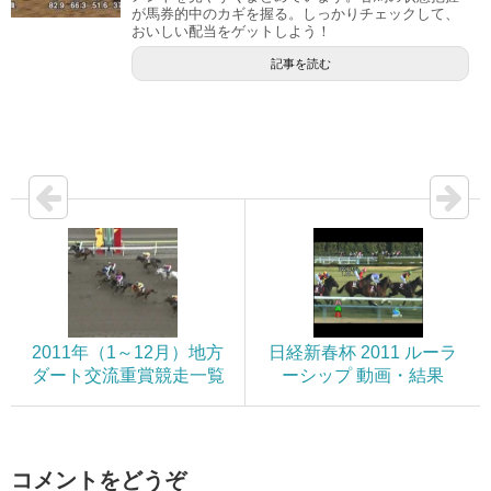
が馬券的中のカギを握る。しっかりチェックして、
おいしい配当をゲットしよう！
記事を読む
2011年（1～12月）地方
日経新春杯 2011 ルーラ
ダート交流重賞競走一覧
ーシップ 動画・結果
コメントをどうぞ