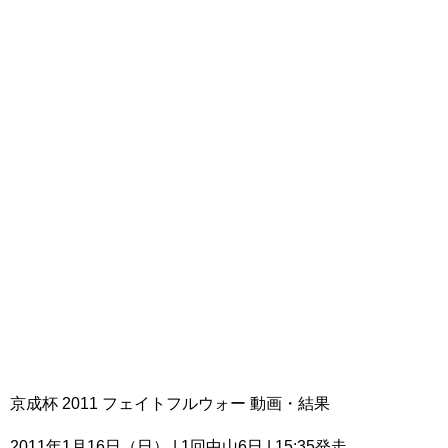
京成杯 2011 フェイトフルウォー 動画・結果
2011年1月16日（日） | 1回中山6日 | 15:35発走