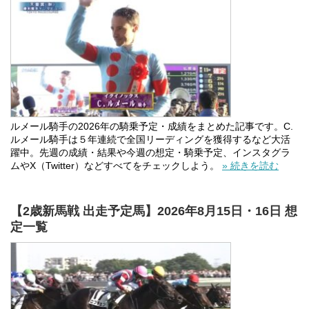
ルメール騎手の2026年の騎乗予定・成績をまとめた記事です。C.
ルメール騎手は５年連続で全国リーディングを獲得するなど大活
躍中。先週の成績・結果や今週の想定・騎乗予定、インスタグラ
ムやX（Twitter）などすべてをチェックしよう。
» 続きを読む
【2歳新馬戦 出走予定馬】2026年8月15日・16日 想
定一覧