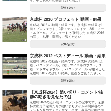
す。中山2000mの舞台で輝く馬は？
記事を読む
京成杯 2016 プロフェット 動画・結果
京成杯 2016 の動画・結果です。京成杯 の結果は1
着：プロフェット、2着：ケルフロイデ、3着：メー
トルダール。プロフェット が勝利した 京成杯 2016
の詳しい結果、動画をご覧ください。
記事を読む
京成杯 2012 ベストディール 動画・結果
京成杯 2012 の動画・結果です。京成杯 の結果は1
着：ベストディール、2着：マイネルロブスト、3
着：アドマイヤブルー。ベストディール が勝利した
京成杯 2012 の詳しい結果、動画をご覧ください。
記事を読む
【京成杯2024】追い切り・コメント/抜
群の動きを見せたのは
京成杯2024の追い切り・コメントの記事です。京成
杯の出走予定馬たちの追い切りタイムや関係者のコ
メントを見やすくまとめています。各馬の状態把握