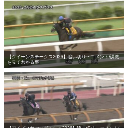
【クイーンステークス2026】追い切り・コメント/調教
を見てわかる事