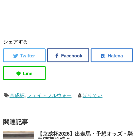
シェアする
京成杯
,
フェイトフルウォー
ほりでい
関連記事
【京成杯2026】出走馬・予想オッズ・騎