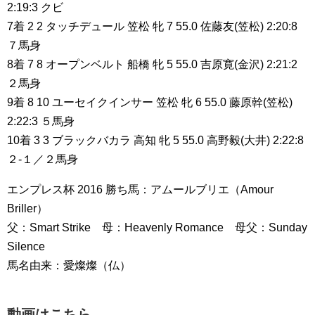
2:19:3 クビ
7着 2 2 タッチデュール 笠松 牝 7 55.0 佐藤友(笠松) 2:20:8
７馬身
8着 7 8 オープンベルト 船橋 牝 5 55.0 吉原寛(金沢) 2:21:2
２馬身
9着 8 10 ユーセイクインサー 笠松 牝 6 55.0 藤原幹(笠松)
2:22:3 ５馬身
10着 3 3 ブラックバカラ 高知 牝 5 55.0 高野毅(大井) 2:22:8
２-１／２馬身
エンプレス杯 2016 勝ち馬：アムールブリエ（Amour
Briller）
父：Smart Strike 母：Heavenly Romance 母父：Sunday
Silence
馬名由来：愛燦燦（仏）
動画はこちら