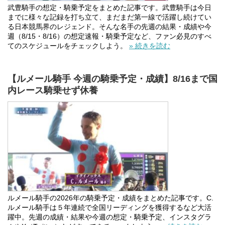
武豊騎手の想定・騎乗予定をまとめた記事です。武豊騎手は今日
までに様々な記録を打ち立て、まだまだ第一線で活躍し続けてい
る日本競馬界のレジェンド。そんな名手の先週の結果・成績や今
週（8/15・8/16）の想定速報・騎乗予定など、ファン必見のすべ
てのスケジュールをチェックしよう。
» 続きを読む
【ルメール騎手 今週の騎乗予定・成績】8/16まで国
内レース騎乗せず休養
ルメール騎手の2026年の騎乗予定・成績をまとめた記事です。C.
ルメール騎手は５年連続で全国リーディングを獲得するなど大活
躍中。先週の成績・結果や今週の想定・騎乗予定、インスタグラ