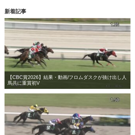
新着記事
【CBC賞2026】結果・動画/フロムダスクが抜け出し人
馬共に重賞初V