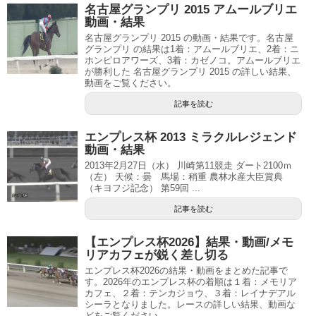
名古屋グランプリ 2015 アムールブリエ
動画・結果
名古屋グランプリ 2015 の動画・結果です。名古屋
グランプリ の結果は1着：アムールブリエ、2着：ニ
ホンピロアワーズ、3着：カゼノコ。アムールブリエ
が勝利した 名古屋グランプリ 2015 の詳しい結果、
動画をご覧ください。
記事を読む
エンプレス杯 2013 ミラクルレジェンド
動画・結果
2013年2月27日（水） 川崎第11競走 ダート2100ｍ
（左） 天候：曇 馬場：稍重 農林水産大臣賞典
（キヨフジ記念） 第59回 ...
記事を読む
【エンプレス杯2026】結果・動画/メモ
リアカフェが鋭く差し切る
エンプレス杯2026の結果・動画をまとめた記事で
す。2026年のエンプレス杯の着順は１着：メモリア
カフェ、２着：テンカジョウ、３着：レイナデアル
シーラとなりました。レースの詳しい結果、動画な
どをご覧ください。