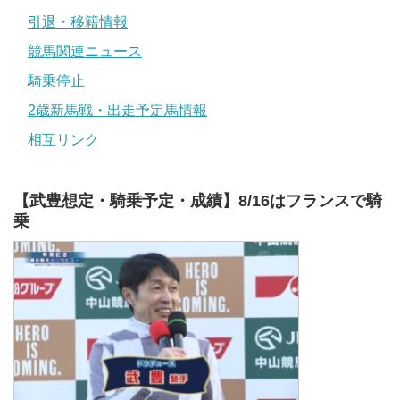
引退・移籍情報
競馬関連ニュース
騎乗停止
2歳新馬戦・出走予定馬情報
相互リンク
【武豊想定・騎乗予定・成績】8/16はフランスで騎
乗