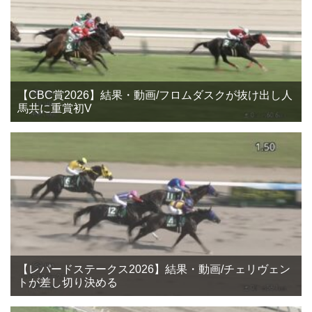
【CBC賞2026】結果・動画/フロムダスクが抜け出し人
馬共に重賞初V
【レパードステークス2026】結果・動画/チェリヴェン
トが差し切り決める