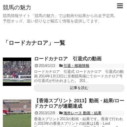
競馬の魅力
競馬情報サイト「競馬の魅力」では動画や結果から出走予定馬、
予想オッズ、追い切りなど幅広く情報を提供してます。
「
ロードカナロア
」
一覧
ロードカナロア 引退式の動画
2014/1/13
引退・移籍情報
ロードカナロア 引退式 ロードカナロア 引退式の動
画 2014年1月13日に京都競馬場にてロードカナロア号
の引退式が行われました。 201...
記事を読む
【香港スプリント 2013】動画・結果/ロー
ドカナロアが連覇達成
2013/12/8
海外レース 動画・結果
香港スプリント2013の動画・結果です。香港で行われ
た2013年の香港スプリントの結果は1着：Lord