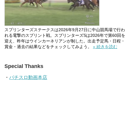
スプリンターズステークスは2026年9月27日に中山競馬場で行わ
れる電撃のスプリント戦。スプリンターズSは2026年で第60回を
迎え、昨年はウインカーネリアンが制した。出走予定馬・日程・
賞金・過去の結果などをチェックしてみよう。
» 続きを読む
Special Thanks
・
パチスロ動画本店