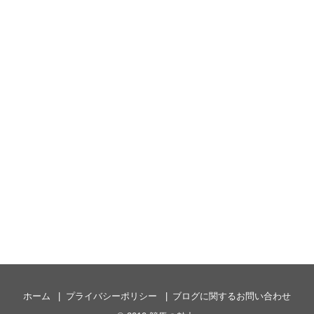
ホーム
プライバシーポリシー
ブログに関するお問い合わせ