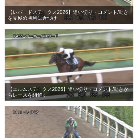
【レパードステークス2026】追い切り・コメント/動き
を見極め勝利に近づけ
【エルムステークス2026】追い切り・コメント/動きか
らレースを紐解く