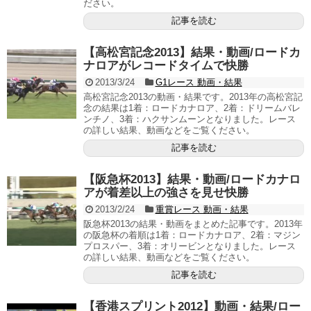
ださい。
記事を読む
【高松宮記念2013】結果・動画/ロードカ
ナロアがレコードタイムで快勝
2013/3/24
G1レース 動画・結果
高松宮記念2013の動画・結果です。2013年の高松宮記
念の結果は1着：ロードカナロア、2着：ドリームバレ
ンチノ、3着：ハクサンムーンとなりました。レース
の詳しい結果、動画などをご覧ください。
記事を読む
【阪急杯2013】結果・動画/ロードカナロ
アが着差以上の強さを見せ快勝
2013/2/24
重賞レース 動画・結果
阪急杯2013の結果・動画をまとめた記事です。2013年
の阪急杯の着順は1着：ロードカナロア、2着：マジン
プロスパー、3着：オリービンとなりました。レース
の詳しい結果、動画などをご覧ください。
記事を読む
【香港スプリント2012】動画・結果/ロー