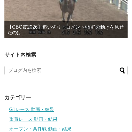
【CBC賞2026】追い切り・コメント/抜群の動きを見せ
たのは
サイト内検索
カテゴリー
G1レース 動画・結果
重賞レース 動画・結果
オープン・条件戦 動画・結果