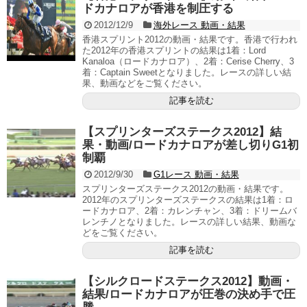
ドカナロアが香港を制圧する
2012/12/9
海外レース 動画・結果
香港スプリント2012の動画・結果です。香港で行われ
た2012年の香港スプリントの結果は1着：Lord
Kanaloa（ロードカナロア）、2着：Cerise Cherry、3
着：Captain Sweetとなりました。レースの詳しい結
果、動画などをご覧ください。
記事を読む
【スプリンターズステークス2012】結
果・動画/ロードカナロアが差し切りG1初
制覇
2012/9/30
G1レース 動画・結果
スプリンターズステークス2012の動画・結果です。
2012年のスプリンターズステークスの結果は1着：ロ
ードカナロア、2着：カレンチャン、3着：ドリームバ
レンチノとなりました。レースの詳しい結果、動画な
どをご覧ください。
記事を読む
【シルクロードステークス2012】動画・
結果/ロードカナロアが圧巻の決め手で圧