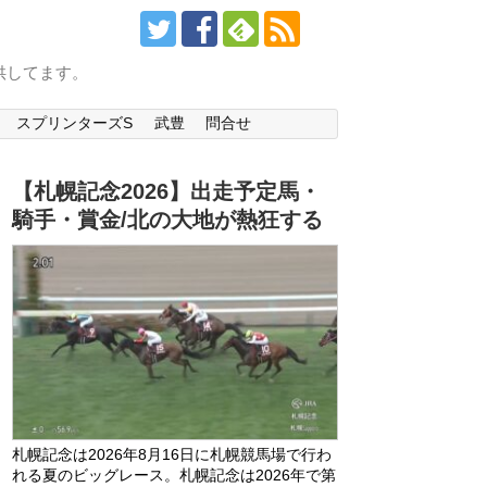
供してます。
スプリンターズS
武豊
問合せ
【札幌記念2026】出走予定馬・
騎手・賞金/北の大地が熱狂する
札幌記念は2026年8月16日に札幌競馬場で行わ
れる夏のビッグレース。札幌記念は2026年で第