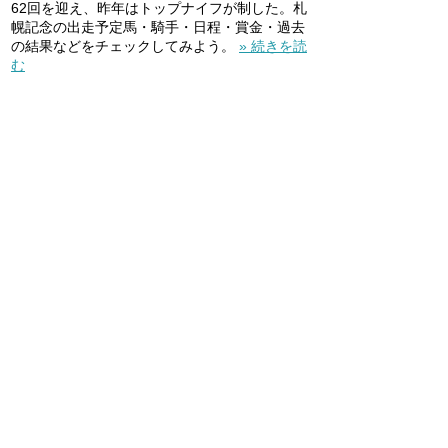
62回を迎え、昨年はトップナイフが制した。札
幌記念の出走予定馬・騎手・日程・賞金・過去
の結果などをチェックしてみよう。
» 続きを読
む