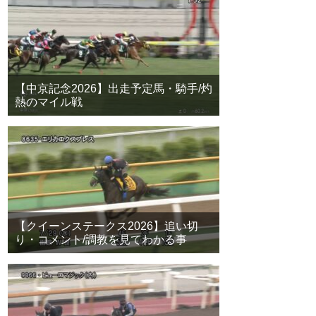
【中京記念2026】出走予定馬・騎手/灼
熱のマイル戦
【クイーンステークス2026】追い切
り・コメント/調教を見てわかる事