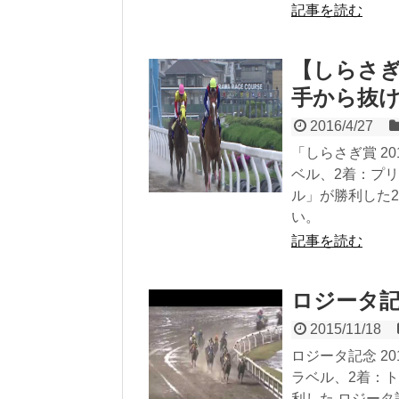
記事を読む
【しらさぎ
手から抜
2016/4/27
「しらさぎ賞 2
ベル、2着：プ
ル」が勝利した
い。
記事を読む
ロジータ記念
2015/11/18
ロジータ記念 2
ラベル、2着：
利した ロジータ