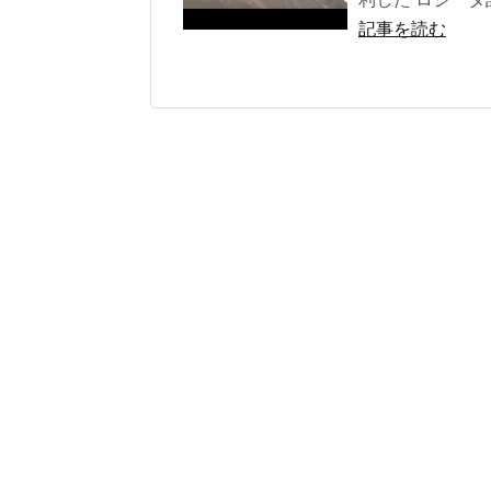
記事を読む