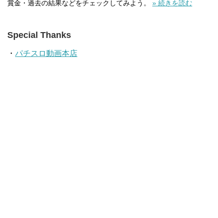
賞金・過去の結果などをチェックしてみよう。
» 続きを読む
Special Thanks
・
パチスロ動画本店