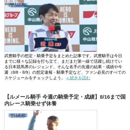
武豊騎手の想定・騎乗予定をまとめた記事です。武豊騎手は今日
までに様々な記録を打ち立て、まだまだ第一線で活躍し続けてい
る日本競馬界のレジェンド。そんな名手の先週の結果・成績や今
週（8/8・8/9）の想定速報・騎乗予定など、ファン必見のすべての
スケジュールをチェックしよう。
» 続きを読む
【ルメール騎手 今週の騎乗予定・成績】8/16まで国
内レース騎乗せず休養