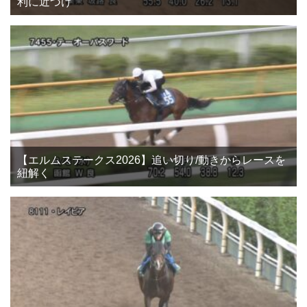
利に近づけ
【エルムステークス2026】追い切り/動きからレースを
紐解く