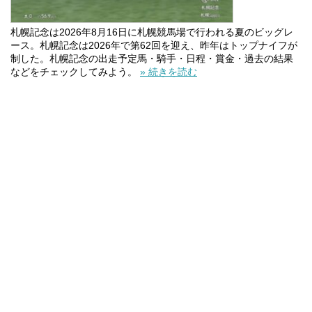
札幌記念は2026年8月16日に札幌競馬場で行われる夏のビッグレ
ース。札幌記念は2026年で第62回を迎え、昨年はトップナイフが
制した。札幌記念の出走予定馬・騎手・日程・賞金・過去の結果
などをチェックしてみよう。
» 続きを読む