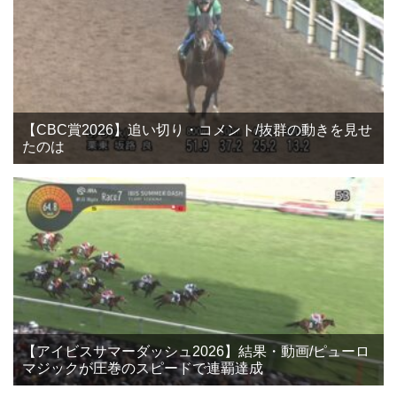
【CBC賞2026】追い切り・コメント/抜群の動きを見せ
たのは
【アイビスサマーダッシュ2026】結果・動画/ピューロ
マジックが圧巻のスピードで連覇達成