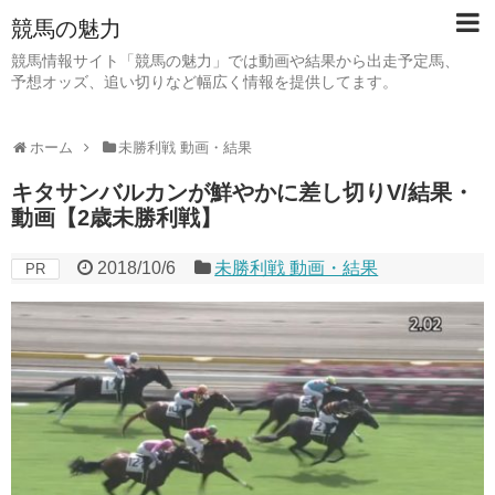
競馬の魅力
競馬情報サイト「競馬の魅力」では動画や結果から出走予定馬、
予想オッズ、追い切りなど幅広く情報を提供してます。
ホーム
未勝利戦 動画・結果
キタサンバルカンが鮮やかに差し切りV/結果・
動画【2歳未勝利戦】
2018/10/6
未勝利戦 動画・結果
PR