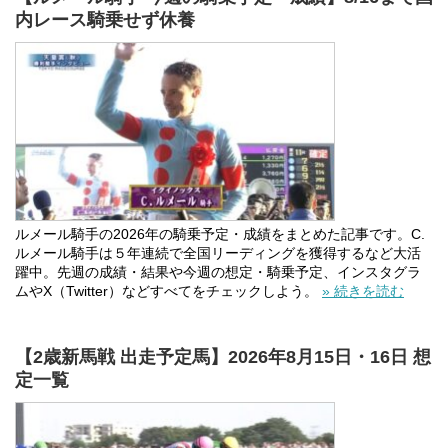
内レース騎乗せず休養
ルメール騎手の2026年の騎乗予定・成績をまとめた記事です。C.
ルメール騎手は５年連続で全国リーディングを獲得するなど大活
躍中。先週の成績・結果や今週の想定・騎乗予定、インスタグラ
ムやX（Twitter）などすべてをチェックしよう。
» 続きを読む
【2歳新馬戦 出走予定馬】2026年8月15日・16日 想
定一覧