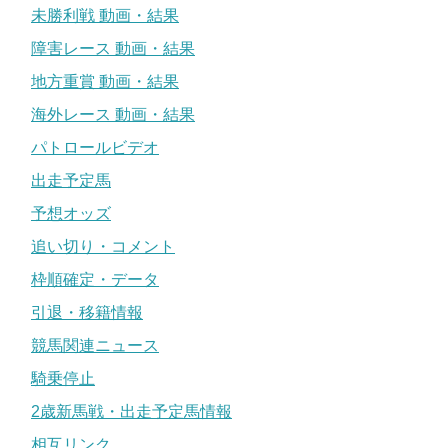
未勝利戦 動画・結果
障害レース 動画・結果
地方重賞 動画・結果
海外レース 動画・結果
パトロールビデオ
出走予定馬
予想オッズ
追い切り・コメント
枠順確定・データ
引退・移籍情報
競馬関連ニュース
騎乗停止
2歳新馬戦・出走予定馬情報
相互リンク