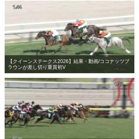
【クイーンステークス2026】結果・動画/ココナッツブ
ラウンが差し切り重賞初V