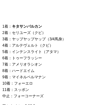
1着：
キタサンバルカン
2着：セリユーズ（クビ）
3着：ヤップヤップヤップ（3/4馬身）
4着：アルテヴェルト（クビ）
5着：インテンスライト（アタマ）
6着：トゥーフラッシー
7着：アメリオラシオン
8着：ハードエイム
9着：マイネルペルマナン
10着：フォーエロ
11着：スッポン
中止：フォーコーナーズ